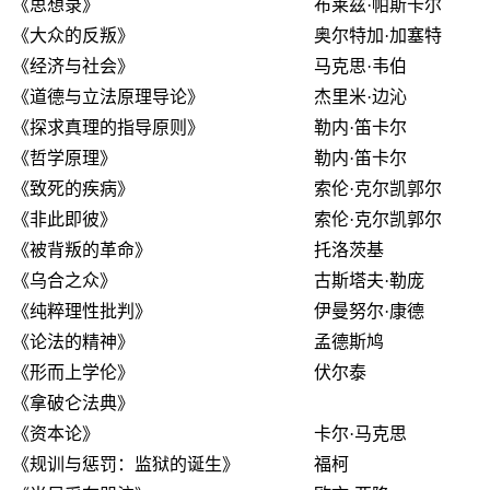
《思想录》
布莱兹·帕斯卡尔
《大众的反叛》
奥尔特加·加塞特
《经济与社会》
马克思·韦伯
《道德与立法原理导论》
杰里米·边沁
《探求真理的指导原则》
勒内·笛卡尔
《哲学原理》
勒内·笛卡尔
《致死的疾病》
索伦·克尔凯郭尔
《非此即彼》
索伦·克尔凯郭尔
《被背叛的革命》
托洛茨基
《乌合之众》
古斯塔夫·勒庞
《纯粹理性批判》
伊曼努尔·康德
《论法的精神》
孟德斯鸠
《形而上学伦》
伏尔泰
《拿破仑法典》
《资本论》
卡尔·马克思
《规训与惩罚：监狱的诞生》
福柯