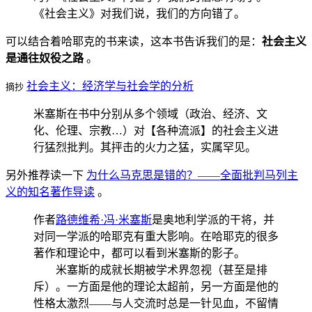
《社会主义》对我们说，我们的方向错了。
可以结合着哈耶克的书来读，这本书告诉我们的是：
社会主义
是通往奴役之路
。
社会主义：经济学与社会学的分析
摘抄
米塞斯在书中分别从多个领域（政治、经济、文
化、伦理、宗教…）对【各种流派】的社会主义进
行猛烈批判。其抨击的火力之猛，实属罕见。
另外推荐读一下
为什么马克思是错的？——全面批判马列主
义的知名著作导读
。
作者
路德维希·冯·米塞斯
是奥地利学派的干将，并
对同一学派的哈耶克有重大影响。在哈耶克的很多
著作和理论中，都可以看到米塞斯的影子。
米塞斯的成就长期被学术界忽视（甚至是排
斥）。一方面是他的理论太超前，另一方面是他的
性格太激烈——与人交流时总是一针见血，不留情