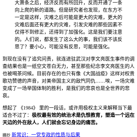
大萧条之后，经济反而有所回升，反而开通了一条
向上爬的新的道路。但是研究者也发现，在东方不
一定是这样，灾难之后可能是更大的灾难，更大的
灾难后面还有更大的灾难，引发灾难的那些因素不
仅得不到修正，还得到了加强化。这是我们要注意
的。人们说，都发生了这么大的事，我们该不该反
思了？要小心，可能没有反思，可能是强化。
到现在没有了追究问责，就连进驻武汉对李文亮医生事件的调
查结果也是一纸空文苍白无力，甚至那些纪念李文亮医生的人
也被喝茶问候。目前存在的也只有像《大国战疫》这样对权贵
歌功赞德的声音，对美帝国主义的敌忾同仇……唉，一场灾难
变成了一场举国体制的胜利，是我们的悲哀也是全世界的悲
哀。
想起了 《1984》 里的一段话，或许用极权主义来解释当下最
适合不过了：
极权最有效的统治术是仇恨教育，塑造一个远在
天边的外在敌人，人们就会忘记身边的痛苦。
新常识：一党专政的性质与后果
摘抄