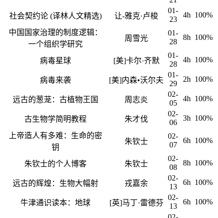
01-
4h
100%
社会契约论 (译林人文精选)
让-雅克·卢梭
23
中国国家治理的制度逻辑：
01-
8h
100%
周雪光
28
一个组织学研究
01-
4h
100%
病毒星球
[美]卡尔·齐默
28
01-
2h
100%
病毒来袭
[美]内森•沃尔夫
29
02-
4h
100%
远古的葱茏：古植物王国
周志炎
05
02-
3h
100%
古生物学简明教程
朱才伐
06
上帝造人有多难：生命的密
02-
6h
100%
朱钦士
07
钥
02-
8h
100%
朱钦士的个人博客
朱钦士
08
02-
6h
100%
远古的辉煌：生物大幅射
戎嘉余
13
02-
6h
100%
牛津通识读本：地球
[英]马丁·雷德芬
13
02-