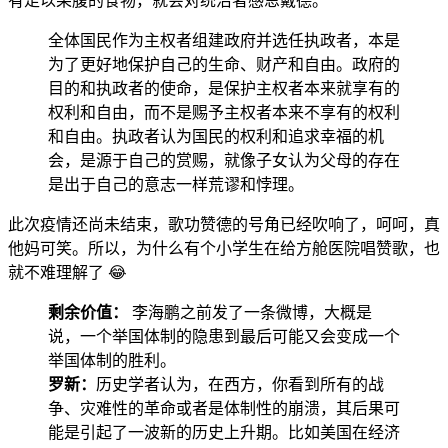
有足以果腹的食物，就会对统治者感恩戴德。
全体国民作为主权者组建政府并选任执政者，本是
为了更好地保护自己的生命、财产和自由。政府的
目的和执政者的使命，是保护主权者本来就享有的
权利和自由，而不是赐予主权者本来不享有的权利
和自由。执政者认为国民的权利和追求幸福的机
会，是源于自己的赏赐，就像子女认为父母的存在
是出于自己的意志一样荒谬和悖理。
此次疫情还尚未结束，歌功赞德的号角已经吹响了，呵呵，真
他妈可笑。所以，为什么有个小学生在给方舱医院唱赞歌，也
就不难理解了 😂
剩余价值：
李海鹏之前发了一条微博，大概是
说，一个举国体制的隐患到最后可能又会变成一个
举国体制的胜利。
罗新：
历史学者认为，在西方，你看到所有的战
争、灾难性的革命或者是体制性的崩溃，其后果可
能是引起了一波新的历史上升期。比如美国在经济