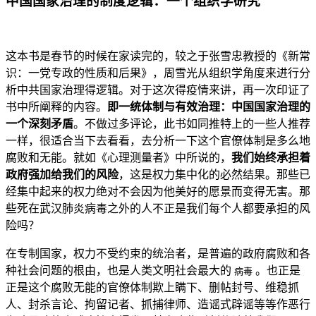
中国国家治理的制度逻辑：一个组织学研究
这本书是春节的时候在家读完的，较之于张雪忠教授的《新常
识：一党专政的性质和后果》，周雪光从组织学角度来进行分
析中共国家治理得逻辑。对于这次得疫情来讲，再一次印证了
书中所阐释的内容。
即一统体制与有效治理：中国国家治理的
一个深刻矛盾
。不做过多评论，此书如同推特上的一些人推荐
一样，很适合当下去看看，去分析一下这个官僚体制是多么地
腐败和无能。就如《心理测量者》中所说的，
我们始终承担着
政府强加给我们的风险
，这是权力集中化的必然结果。那些已
经集中起来的权力绝对不会因为他美好的愿景而变得无害。那
些死在武汉肺炎病毒之外的人不正是我们每个人都要承担的风
险吗？
在专制国家，权力不受约束的统治者，是普遍的政府腐败和各
种社会问题的根由，也是人类文明社会最大的
。也正是
病毒
正是这个腐败无能的官僚体制欺上瞒下、删帖封号、维稳抓
人、封杀言论、拘留记者、抓捕律师、造谣式辟谣等等作恶行