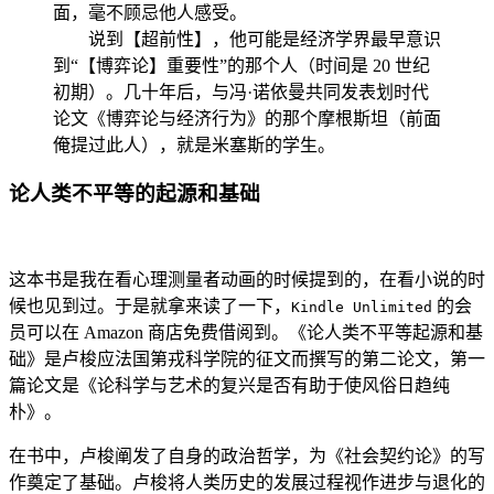
面，毫不顾忌他人感受。
说到【超前性】，他可能是经济学界最早意识
到“【博弈论】重要性”的那个人（时间是 20 世纪
初期）。几十年后，与冯·诺依曼共同发表划时代
论文《博弈论与经济行为》的那个摩根斯坦（前面
俺提过此人），就是米塞斯的学生。
论人类不平等的起源和基础
这本书是我在看心理测量者动画的时候提到的，在看小说的时
候也见到过。于是就拿来读了一下，
的会
Kindle Unlimited
员可以在 Amazon 商店免费借阅到。《论人类不平等起源和基
础》是卢梭应法国第戎科学院的征文而撰写的第二论文，第一
篇论文是《论科学与艺术的复兴是否有助于使风俗日趋纯
朴》。
在书中，卢梭阐发了自身的政治哲学，为《社会契约论》的写
作奠定了基础。卢梭将人类历史的发展过程视作进步与退化的