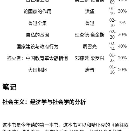
09
01-
30%
论国家的作用
洪堡
19
02-
5%
鲁迅全集
鲁迅
10
02-
30%
自私的基因
理查德·道金斯
20
02-
40%
国家建设与政府行为
周雪光
14
01-
20%
盗火者：中国教育革命静悄悄
邓康延 梁罗兴
23
01-
50%
大国崛起
唐晋
16
笔记
社会主义：经济学与社会学的分析
这本书是今年读的第一本书，这本书可以和哈耶克的《通往奴