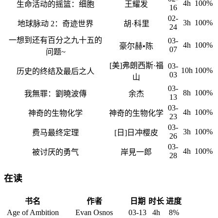
4h
100%
生命活动的摇篮：细胞
王耀发
16
02-
3h
100%
地球脉动 2：奇迹世界
胡·科里
24
一想到还有百分之九十五的
03-
4h
100%
豪尔赫•陈
07
问题~
[美]弗朗西斯·福
03-
10h
100%
历史的终结及最后之人
03
山
03-
8h
100%
我無罪：劉曉波傳
余杰
13
03-
4h
100%
神奇的生物化学
神奇的生物化学
23
03-
3h
100%
费马最终定理
[日]日冲樱皮
26
03-
4h
100%
被讨厌的勇气
岸見一郎
28
在读
书名
作者
日期
时长
进度
Age of Ambition
Evan Osnos
03-13
4h
8%