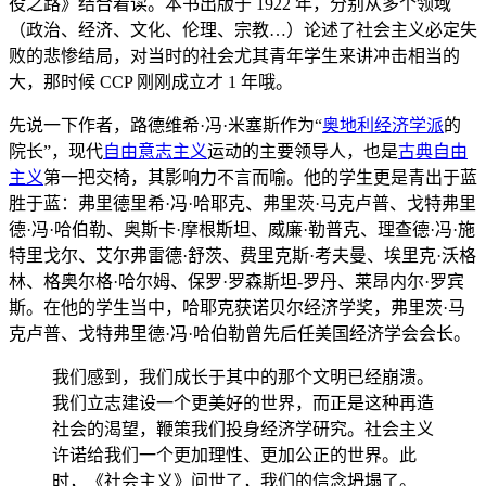
役之路》结合着读。本书出版于 1922 年，分别从多个领域
（政治、经济、文化、伦理、宗教…）论述了社会主义必定失
败的悲惨结局，对当时的社会尤其青年学生来讲冲击相当的
大，那时候 CCP 刚刚成立才 1 年哦。
先说一下作者，路德维希·冯·米塞斯作为“
奥地利经济学派
的
院长”，现代
自由意志主义
运动的主要领导人，也是
古典自由
主义
第一把交椅，其影响力不言而喻。他的学生更是青出于蓝
胜于蓝：弗里德里希·冯·哈耶克、弗里茨·马克卢普、戈特弗里
德·冯·哈伯勒、奥斯卡·摩根斯坦、威廉·勒普克、理查德·冯·施
特里戈尔、艾尔弗雷德·舒茨、费里克斯·考夫曼、埃里克·沃格
林、格奥尔格·哈尔姆、保罗·罗森斯坦-罗丹、莱昂内尔·罗宾
斯。在他的学生当中，哈耶克获诺贝尔经济学奖，弗里茨·马
克卢普、戈特弗里德·冯·哈伯勒曾先后任美国经济学会会长。
我们感到，我们成长于其中的那个文明已经崩溃。
我们立志建设一个更美好的世界，而正是这种再造
社会的渴望，鞭策我们投身经济学研究。社会主义
许诺给我们一个更加理性、更加公正的世界。此
时，《社会主义》问世了，我们的信念坍塌了。