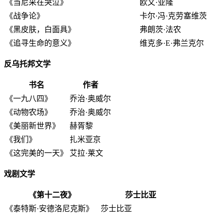
《当尼采在哭泣》
欧文·亚隆
《战争论》
卡尔·冯·克劳塞维茨
《黑皮肤，白面具》
弗朗茨·法农
《追寻生命的意义》
维克多·E·弗兰克尔
反乌托邦文学
书名
作者
《一九八四》
乔治·奥威尔
《动物农场》
乔治·奥威尔
《美丽新世界》
赫胥黎
《我们》
扎米亚京
《这完美的一天》
艾拉·莱文
戏剧文学
《第十二夜》
莎士比亚
《泰特斯·安德洛尼克斯》
莎士比亚