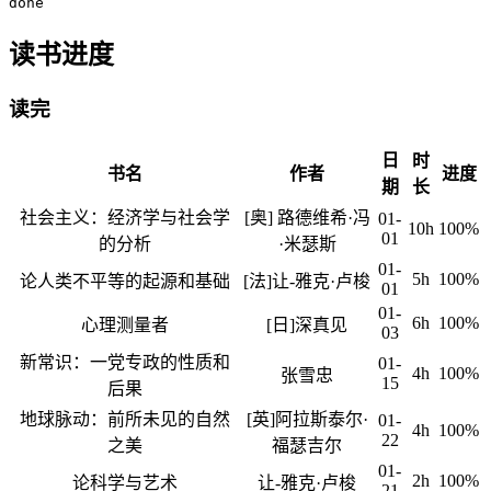
done
读书进度
读完
日
时
书名
作者
进度
期
长
社会主义：经济学与社会学
[奥] 路德维希·冯
01-
10h
100%
01
的分析
·米瑟斯
01-
5h
100%
论人类不平等的起源和基础
[法]让-雅克·卢梭
01
01-
6h
100%
心理测量者
[日]深真见
03
新常识：一党专政的性质和
01-
4h
100%
张雪忠
15
后果
地球脉动：前所未见的自然
[英]阿拉斯泰尔·
01-
4h
100%
22
之美
福瑟吉尔
01-
2h
100%
论科学与艺术
让-雅克·卢梭
21