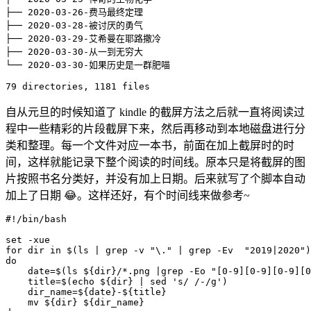
├── 
2020
-03-26-费马最终定理

├── 
2020
-03-28-被讨厌的勇气

├── 
2020
-03-29-艾希曼在耶路撒冷

├── 
2020
-03-30-从一到无穷大

└── 
2020
-03-30-如果历史是一群肥喵

79
 directories, 
1181
 files
自从元旦的时候知道了 kindle 的截屏方法之后就一直将阅读过
程中一些精彩的片段截屏下来，然后再移动到本地磁盘进行分
类和整理。每一个文件对应一本书，前面在加上截屏时的时
间，这样就能记录下整个阅读的时间线。原本只是将截屏的图
片按照书名分类好，并没有加上日期。后来就写了个脚本自动
加上了日期 😂。这样还好，有个时间线来做参考~
#!/bin/bash
set
-xue
for
dir
in
$(
ls
|
grep
-v
"\."
|
grep
-Ev
"2019|2020"
)
do
date
=
$(
ls
 $
{
dir
}
/*.png 
|
grep
-Eo
"[0-9][0-9][0-9][0
title
=
$(
echo
 $
{
dir
}
|
sed
's/ /-/g'
)
dir_name
=
${date}
-
${title}
mv
${dir}
${dir_name}