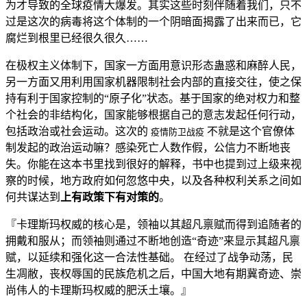
为才导致的全球疫情大爆发。其实这些时刻伴随着我们，只不
过是这次的病毒将这个体制的一个阴暗面揭露了出来而已，它
腐烂到根里已经很久很久……
在极权主义体制下，国家一方面用意识形态蛊惑和麻醉人民，
另一方面又用利用国家机器限制社会内部的直接交往，使之保
持有利于国家控制的“原子化”状态。基于国家的绝对权力和整
个社会的非结构化，国家能够根据自己的意志发起任何行动，
包括政治或社会运动。这次的
不就是这个官僚体
疫情防卫战疫
制发起的政治运动嘛？感染死亡人数作假，公信力不断地丧
失。你能在这本书里找到很好的解释，书中也提到过上级来视
察的时候，地方政府如何忽悠中央，以及各种权利关系之间如
何共谋达到
上有政策下有对策的
。
『卡理斯玛权威的核心是，领袖以其超凡禀赋而得到追随者的
拥戴和服从；而领袖则通过不断地创造“奇迹”来显示其超凡禀
赋，以延续和强化这一合法性基础。 在经过了战争动荡，民
生凋敝，丧权辱国的民族危机之后，中国大地有期冀奇迹、崇
尚伟人的卡理斯玛权威的肥沃土壤。』