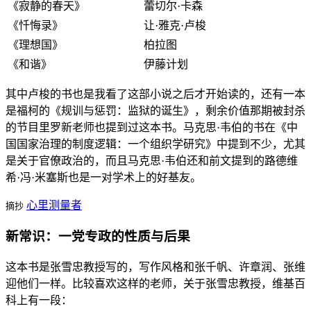
《寂静的春天》
蕾切尔·卡森
《忏悔录》
让·雅克·卢梭
《理想国》
柏拉图
《和谐》
伊藤计划
其中卢梭的书也是我看了这部小说之后才开始读的，还有一本
是福柯的《规训与惩罚：监狱的诞生》，剩余价值那期被封杀
的节目里罗新老师也提到过这本书。马克思·韦伯的书在《中
国国家治理的制度逻辑：一个组织学研究》中提到不少，尤其
是关于官僚政治的，而且马克思·韦伯还和前文提到的路德维
希·冯·米塞斯也是一对学术上的好基友。
心里测量者
摘抄
新常识：一党专政的性质与后果
这本书是张雪忠教授写的，写作风格和张千帆、许章润、张维
迎他们一样。比较喜欢这样的老师，关于张雪忠教授，维基百
科上有一段：