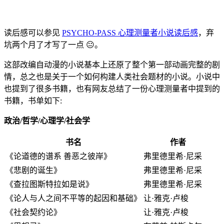
读后感可以参见
PSYCHO-PASS 心理测量者小说读后感
，弃
坑两个月了才写了一点 😐。
这部改编自动漫的小说基本上还原了整个第一部动画完整的剧
情，总之也是关于一个如何构建人类社会题材的小说。小说中
也提到了很多书籍，也有网友总结了一份心理测量者中提到的
书籍，书单如下:
政治/哲学/心理学/社会学
书名
作者
《论道德的谱系 善恶之彼岸》
弗里德里希·尼采
《悲剧的诞生》
弗里德里希·尼采
《查拉图斯特拉如是说》
弗里德里希·尼采
《论人与人之间不平等的起因和基础》
让·雅克·卢梭
《社会契约论》
让·雅克·卢梭