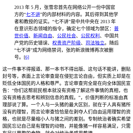
2013 年 5 月，张雪忠首先在网络公开一份中国官
方的“
七不讲
”的内部材料的内容。其后得到其他学
者和教授的证实。“七不讲”是中共中央在 2013 年
在意识形态领域的指令，确定七个领域为禁区：
普
世价值
、
新闻自由
、
公民社会
、
公民权利
、中国共
产党的历史错误、
权贵资产阶级
、
司法独立
。随后
“七不讲”成为网络禁词，张的新浪微博再次被删
号。[
6]
这一件事不得报道、那一本书不得出版、这句话不能讲，删贴
封号等，表面上言论审查是在侵犯言论自由，但实质上却是在
贬低全体国民的人格和尊严。言论审查完全是在向全体国民宣
告：“你们这帮屁民根本就没有资格了解这件事情的真相，也
没有资格去思考和辨别信息的真假。”，价值判断的标准由真
理部说了算。一个人与一头猪的最大区别，就在于人具有猪所
没有的理智，而言论审查恰恰是在剥夺人们自由运用理智的资
格，也就是尽量缩小人与猪之间的差别。专制统治者确实希望
国民忘记自己是有理智的动物，并能像猪一样容易满足，只需