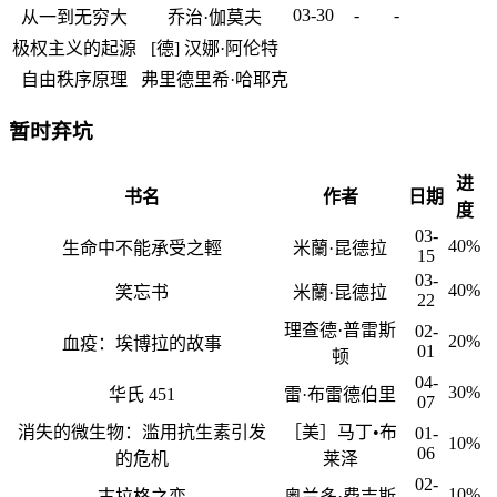
03-30
-
-
从一到无穷大
乔治·伽莫夫
极权主义的起源
[德] 汉娜·阿伦特
自由秩序原理
弗里德里希·哈耶克
暂时弃坑
进
书名
作者
日期
度
03-
40%
生命中不能承受之輕
米蘭·昆德拉
15
03-
40%
笑忘书
米蘭·昆德拉
22
理查德·普雷斯
02-
20%
血疫：埃博拉的故事
01
顿
04-
30%
华氏 451
雷·布雷德伯里
07
消失的微生物：滥用抗生素引发
［美］马丁•布
01-
10%
06
的危机
莱泽
02-
10%
古拉格之恋
奥兰多·费吉斯