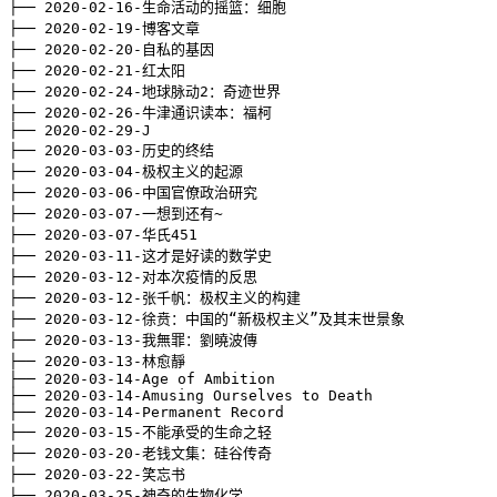
├── 
2020
-02-16-生命活动的摇篮：细胞

├── 
2020
-02-19-博客文章

├── 
2020
-02-20-自私的基因

├── 
2020
-02-21-红太阳

├── 
2020
-02-24-地球脉动2：奇迹世界

├── 
2020
-02-26-牛津通识读本：福柯

├── 
2020
-02-29-J

├── 
2020
-03-03-历史的终结

├── 
2020
-03-04-极权主义的起源

├── 
2020
-03-06-中国官僚政治研究

├── 
2020
-03-07-一想到还有~

├── 
2020
-03-07-华氏451

├── 
2020
-03-11-这才是好读的数学史

├── 
2020
-03-12-对本次疫情的反思

├── 
2020
-03-12-张千帆：极权主义的构建

├── 
2020
-03-12-徐贲：中国的“新极权主义”及其末世景象

├── 
2020
-03-13-我無罪：劉曉波傳

├── 
2020
-03-13-林愈靜

├── 
2020
-03-14-Age of Ambition

├── 
2020
-03-14-Amusing Ourselves to Death

├── 
2020
-03-14-Permanent Record

├── 
2020
-03-15-不能承受的生命之轻

├── 
2020
-03-20-老钱文集：硅谷传奇

├── 
2020
-03-22-笑忘书

├── 
2020
-03-25-神奇的生物化学
