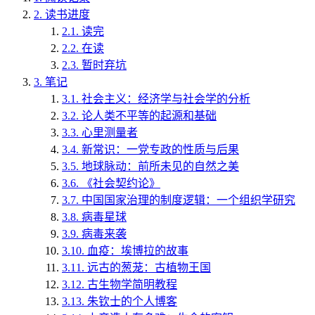
2.
读书进度
2.1.
读完
2.2.
在读
2.3.
暂时弃坑
3.
笔记
3.1.
社会主义：经济学与社会学的分析
3.2.
论人类不平等的起源和基础
3.3.
心里测量者
3.4.
新常识：一党专政的性质与后果
3.5.
地球脉动：前所未见的自然之美
3.6.
《社会契约论》
3.7.
中国国家治理的制度逻辑：一个组织学研究
3.8.
病毒星球
3.9.
病毒来袭
3.10.
血疫：埃博拉的故事
3.11.
远古的葱茏：古植物王国
3.12.
古生物学简明教程
3.13.
朱钦士的个人博客