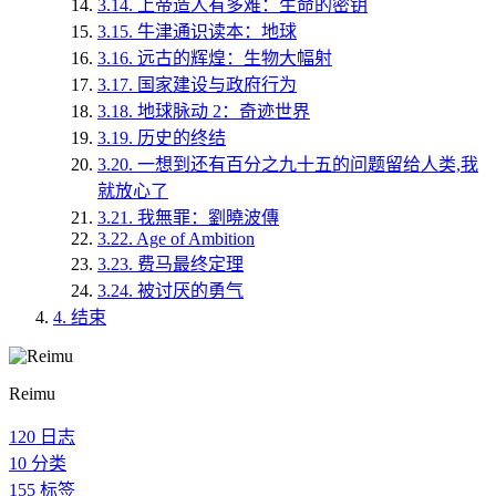
3.14.
上帝造人有多难：生命的密钥
3.15.
牛津通识读本：地球
3.16.
远古的辉煌：生物大幅射
3.17.
国家建设与政府行为
3.18.
地球脉动 2：奇迹世界
3.19.
历史的终结
3.20.
一想到还有百分之九十五的问题留给人类,我
就放心了
3.21.
我無罪：劉曉波傳
3.22.
Age of Ambition
3.23.
费马最终定理
3.24.
被讨厌的勇气
4.
结束
Reimu
120
日志
10
分类
155
标签