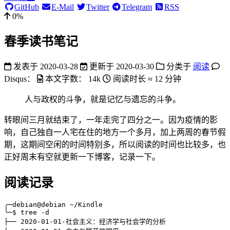
GitHub
E-Mail
Twitter
Telegram
RSS
0%
春季读书笔记
发表于
2020-03-28
更新于
2020-03-30
分类于
阅读
Disqus：
本文字数：
14k
阅读时长 ≈
12 分钟
人与政权的斗争，就是记忆与遗忘的斗争。
转眼间三月就结束了，一年走完了四分之一。因为疫情的影
响，自己独自一人宅在住的地方一个多月，加上两周的春节假
期，这期间空闲的时间特别多，所以阅读的时间也比较多，也
正好周末有空就更新一下博客，记录一下。
阅读记录
╭─debian@debian ~/Kindle

╰─$ tree 
-d
├── 
2020
-01-01-社会主义：经济学与社会学的分析
