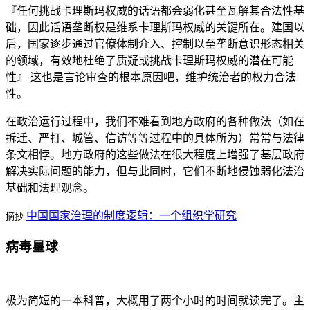
『任何挑战卡理斯玛权威的话语都会弱化甚至瓦解其合法性基
础，因此话语垄断权是维系卡理斯玛权威的关键所在。建国以
后，国家逐步通过官僚体制介入、控制以至垄断意识形态相关
的领域，有效地杜绝了质疑或挑战卡理斯玛权威的潜在可能
性』 这也是言论审查的根本原因吧，维护统治者的权力合法
性。
在政治运行过程中，我们不难看到地方政府的各种做法（如在
拆迁、严打、城管、信访等等过程中的具体所为）常常与法律
条文相悖。地方政府的这些做法在很大程度上增强了基层政府
解决实际问题的能力，但与此同时，它们不断地侵蚀弱化法治
基础和法理观念。
中国国家治理的制度逻辑：一个组织学研究
摘抄
病毒星球
极为简短的一本科普，大概用了两个小时的时间就读完了。主