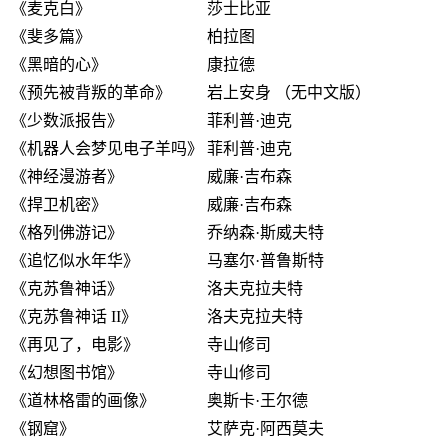
《麦克白》
莎士比亚
《斐多篇》
柏拉图
《黑暗的心》
康拉德
《预先被背叛的革命》
岩上安身 （无中文版）
《少数派报告》
菲利普·迪克
《机器人会梦见电子羊吗》
菲利普·迪克
《神经漫游者》
威廉·吉布森
《捍卫机密》
威廉·吉布森
《格列佛游记》
乔纳森·斯威夫特
《追忆似水年华》
马塞尔·普鲁斯特
《克苏鲁神话》
洛夫克拉夫特
《克苏鲁神话 II》
洛夫克拉夫特
《再见了，电影》
寺山修司
《幻想图书馆》
寺山修司
《道林格雷的画像》
奥斯卡·王尔德
《钢窟》
艾萨克·阿西莫夫