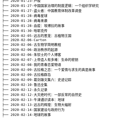
├── 
2020
-01-23-卢梭

├── 
2020
-01-27-中国国家治理的制度逻辑：一个组织学研究

├── 
2020
-01-27-盗火者：中国教育体制改革调查

├── 
2020
-01-28-病毒星球

├── 
2020
-01-28-病毒来袭

├── 
2020
-01-28-血疫：埃博拉的故事

├── 
2020
-01-30-哈耶克传

├── 
2020
-02-05-远古的葱茏：古植物王国

├── 
2020
-02-06-Carton

├── 
2020
-02-06-古生物学简明教程

├── 
2020
-02-06-政治秩序的起源

├── 
2020
-02-06-朱钦士的个人博客

├── 
2020
-02-07-上帝造人有多难：生命的密钥

├── 
2020
-02-08-我的青春恋爱物语

├── 
2020
-02-09-古拉格之恋：一个爱情与求生的真是故事

├── 
2020
-02-09-古拉格群岛

├── 
2020
-02-09-葛剑雄文集六：史迹记踪

├── 
2020
-02-10-鲁迅全集

├── 
2020
-02-12-永久记录

├── 
2020
-02-12-大灭绝时代：一部反常的自然史

├── 
2020
-02-13-牛津通识读本：地球

├── 
2020
-02-13-远古的辉煌：生物大幅射

├── 
2020
-02-14-国家建设与政府行为

├── 
2020
-02-14-地球的故事
