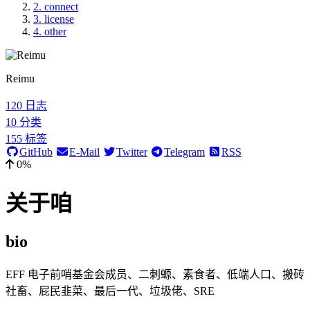
2.
connect
3.
license
4.
other
Reimu
120
日志
10
分类
155
标签
GitHub
E-Mail
Twitter
Telegram
RSS
0%
关于咱
bio
EFF 电子前哨基金会成员、二刺螈、素食者、低端人口、搬砖
社畜、屁民韭菜、最后一代、垃圾佬、SRE