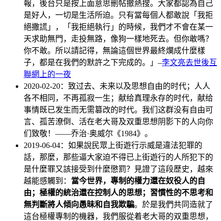
報，後台只是按上面意思刪帖撤熱搜。大家都認為自己
是好人，一切是生活所迫。只有當每個人都敢說「我拒
絕撒謊」，「我拒絕執行」的時候，我們才不會在某一
天求助無門，走投無路，像狗一樣地死去。但你敢嗎？
你不敢。所以請記得，無論這個世界最終爛成什麼樣
子，都是在我們的默許之下完成的。」–
李文亮去世後互
聯網上的一夜
2020-02-20：致过去、未来以及思想自由的时代；人人
各不相同，不再孤寂一生；献给真理永存的时代，献给
事情既已发生而无需篡改的时代。我们这群没有自由可
言、孤苦潦倒、活在老大哥及双重思想阴影下的人向你
们致敬！——乔治·奥威尔《1984》。
2019-06-04：如果說民眾上街遊行示威是違法犯罪的
話，那麼，那些逼大家迫不得已上街遊行的人所犯下的
是什麼罪又該接受到什麼懲罰？見證了這段歷史，越來
越能感觸到：
當今世界，專制的權力還在奴役人的自
由；極權的統治還在控制人的思想；習慣性的不思考和
無判斷將人傾向愚昧和自我欺騙
。於是我們共同造就了
這台極權專制的機器，我們服從着老大哥的双重思想，