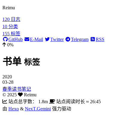
Reimu
120
日志
10
分类
155
标签
GitHub
E-Mail
Twitter
Telegram
RSS
0%
书单
标签
2020
03-28
春季读书笔记
©
2025
Reimu
站点总字数：
1.8m
站点阅读时长 ≈
26:45
由
Hexo
&
NexT.Gemini
强力驱动