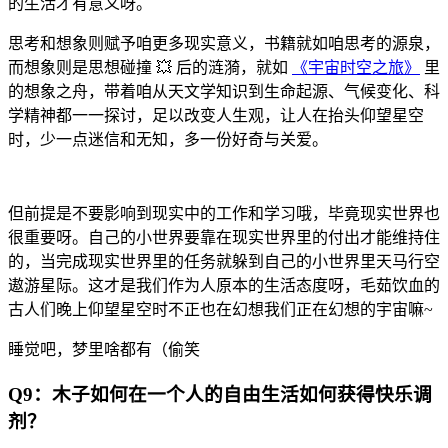
的生活才有意义呀。
思考和想象则赋予咱更多现实意义，书籍就如咱思考的源泉，
而想象则是思想碰撞 💥 后的涟漪，就如
《宇宙时空之旅》
里
的想象之舟，带着咱从天文学知识到生命起源、气候变化、科
学精神都一一探讨，足以改变人生观，让人在抬头仰望星空
时，少一点迷信和无知，多一份好奇与关爱。
但前提是不要影响到现实中的工作和学习哦，毕竟现实世界也
很重要呀。自己的小世界要靠在现实世界里的付出才能维持住
的，当完成现实世界里的任务就躲到自己的小世界里天马行空
遨游星际。这才是我们作为人原本的生活态度呀，毛茹饮血的
古人们晚上仰望星空时不正也在幻想我们正在幻想的宇宙嘛~
睡觉吧，梦里啥都有（偷笑
Q9：木子如何在一个人的自由生活如何获得快乐调
剂？