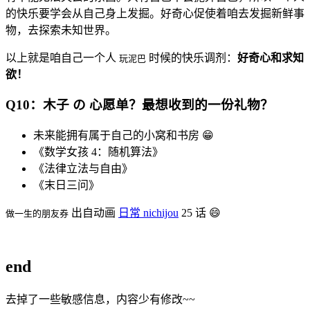
的快乐要学会从自己身上发掘。好奇心促使着咱去发掘新鲜事
物，去探索未知世界。
以上就是咱自己一个人
时候的快乐调剂：
好奇心和求知
玩泥巴
欲！
Q10：木子 の 心愿单？最想收到的一份礼物？
未来能拥有属于自己的小窝和书房 😁
《数学女孩 4：随机算法》
《法律立法与自由》
《末日三问》
出自动画
日常 nichijou
25 话 😄
做一生的朋友券
end
去掉了一些敏感信息，内容少有修改~~