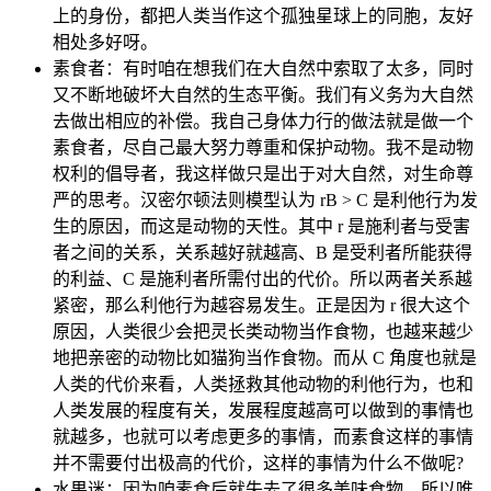
上的身份，都把人类当作这个孤独星球上的同胞，友好
相处多好呀。
素食者：有时咱在想我们在大自然中索取了太多，同时
又不断地破坏大自然的生态平衡。我们有义务为大自然
去做出相应的补偿。我自己身体力行的做法就是做一个
素食者，尽自己最大努力尊重和保护动物。我不是动物
权利的倡导者，我这样做只是出于对大自然，对生命尊
严的思考。汉密尔顿法则模型认为 rB > C 是利他行为发
生的原因，而这是动物的天性。其中 r 是施利者与受害
者之间的关系，关系越好就越高、B 是受利者所能获得
的利益、C 是施利者所需付出的代价。所以两者关系越
紧密，那么利他行为越容易发生。正是因为 r 很大这个
原因，人类很少会把灵长类动物当作食物，也越来越少
地把亲密的动物比如猫狗当作食物。而从 C 角度也就是
人类的代价来看，人类拯救其他动物的利他行为，也和
人类发展的程度有关，发展程度越高可以做到的事情也
就越多，也就可以考虑更多的事情，而素食这样的事情
并不需要付出极高的代价，这样的事情为什么不做呢?
水果迷：因为咱素食后就失去了很多美味食物，所以唯