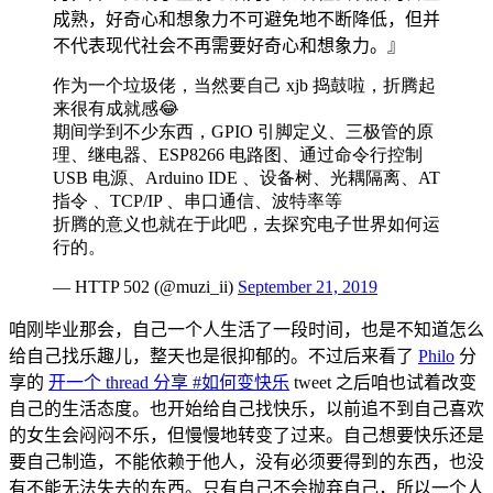
成熟，好奇心和想象力不可避免地不断降低，但并
不代表现代社会不再需要好奇心和想象力。』
作为一个垃圾佬，当然要自己 xjb 捣鼓啦，折腾起
来很有成就感😂
期间学到不少东西，GPIO 引脚定义、三极管的原
理、继电器、ESP8266 电路图、通过命令行控制
USB 电源、Arduino IDE 、设备树、光耦隔离、AT
指令 、TCP/IP 、串口通信、波特率等
折腾的意义也就在于此吧，去探究电子世界如何运
行的。
— HTTP 502 (@muzi_ii)
September 21, 2019
咱刚毕业那会，自己一个人生活了一段时间，也是不知道怎么
给自己找乐趣儿，整天也是很抑郁的。不过后来看了
Philo
分
享的
开一个 thread 分享 #如何变快乐
tweet 之后咱也试着改变
自己的生活态度。也开始给自己找快乐，以前追不到自己喜欢
的女生会闷闷不乐，但慢慢地转变了过来。自己想要快乐还是
要自己制造，不能依赖于他人，没有必须要得到的东西，也没
有不能无法失去的东西。只有自己不会抛弃自己，所以一个人