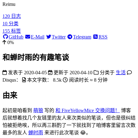
Reimu
120
日志
10
分类
155
标签
GitHub
E-Mail
Twitter
Telegram
RSS
0%
和蝉时雨的有趣笔谈
发表于
2020-04-05
更新于
2020-04-10
分类于
生活
Disqus：
本文字数：
8.5k
阅读时长 ≈
8 分钟
由来
起初是咱看到
萌狼
写的
和 FiveYellowMice 交换问题！
博客
后就想着找几个友链里的友人来次类似的笔谈，但也是很纠结
怕被拒绝唉，所以再三斟酌了一下就找到了咱博客里留言次数
最多的友人
蝉时雨
来进行此次笔谈 😂。