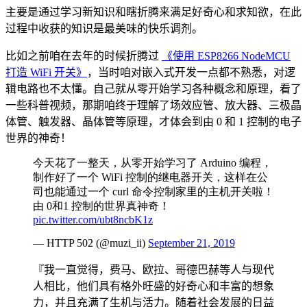
主要是通过学习新知识和瞎折腾来满足好奇心和求知欲，在此
过程中收获的知识是最美味的快乐调剂。
比如之前咱在去年的时候折腾过
《使用 ESP8266 NodeMCU
打造 WiFi 开关》
，当时咱对嵌入式开发一点都不熟悉，对逻
辑电路也不太懂。自己就从零开始学习各种概念和原理，看了
一些科普视频，那期咱终于理解了场效应管、放大器、三极晶
体管、触发器、晶体管等原理，才体会到由 0 和 1 控制的电子
世界的神奇！
今天花了一整天，从零开始学习了 Arduino 编程，
制作好了一个 WiFi 控制的继电器开关，这样在公
司也能通过一个 curl 命令控制家里的主机开关啦！
由 0和1 控制的世界真神奇！
pic.twitter.com/ubt8ncbK1z
— HTTP 502 (@muzi_ii)
September 21, 2019
『我一直觉得，费马、欧拉、哥德巴赫等人与现代
人相比，他们具有格外旺盛的好奇心和丰富的想象
力，并且充满了生机与活力。随着社会发展的日益