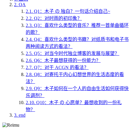
2.
QA
2.1.
Q1：木子 の 独白？一句话介绍自己~
2.2.
Q2：对时雨的初印象？
2.3.
Q3：喜欢什么类型的音乐？推荐一首单曲循环
的歌？
2.4.
Q4：喜欢什么类型的书籍？对纸质书和电子书
两种阅读方式的看法？
2.5.
Q5：对当今时代独立博客的发展与展望？
2.6.
Q6：木子最想获得的一份能力？
2.7.
Q7：对于 ACGN 的看法？
2.8.
Q8：对寄托于内心幻想世界的生活态度的看
法？
2.9.
Q9：木子如何在一个人的自由生活如何获得快
乐调剂？
2.10.
Q10：木子 の 心愿单？最想收到的一份礼
物？
3.
end