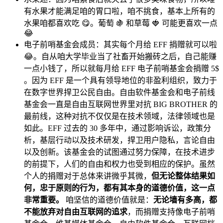
有水果才能满足咱的胃口啦，咱不挑食，基本上所有的
水果咱都喜欢吃 😋。葡萄 🍇 和草莓 🍓 可能更喜欢一点
😂
电子前哨基金会成员：其实每个月给 EFF 捐赠就可以啦
😂。自从咱大学毕业当了社畜开始搬砖之后，自己能赚
一点小钱了，所以就每月给 EFF 电子前哨基金会捐赠 5$
。因为 EFF 是一个具有领导地位的非盈利组织，致力于
在数字世界捍卫公民自由。自由软件基金会和电子前线
基金会一直是自由互联网世界里对抗 BIG BROTHER 的
最前线，这种对抗不仅仅是在技术领域，法律领域也是
如此。EFF 过去的 30 多年中，通过影响诉讼，政策分
析，基层行动以及技术研发，捍卫用户隐私，言论自由
以及创新。该基金会的试图通过努力保障，在技术进步
的前提下，人们的自由和权力也受到相应的保护。虽然
个人的捐赠对于总体来讲微乎其微，
但无论整体结果如
何，忠于原则的行为，都有其本身的道德价值，这一点
非常重要。
咱坚信的道德价值就是：
无论墙有多高，都
不能放弃对自由互联网的追求
，而捐赠支持像电子前哨