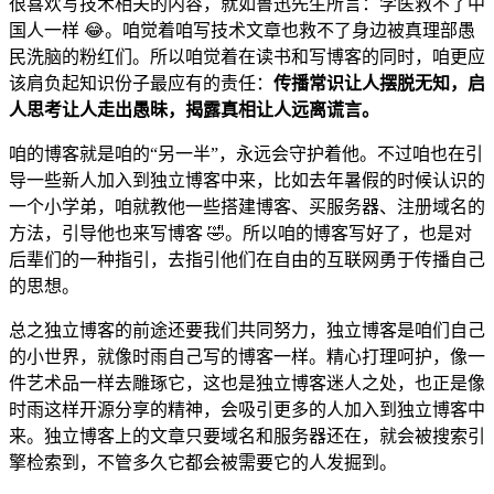
很喜欢写技术相关的内容，就如鲁迅先生所言：学医救不了中
国人一样 😂。咱觉着咱写技术文章也救不了身边被真理部愚
民洗脑的粉红们。所以咱觉着在读书和写博客的同时，咱更应
该肩负起知识份子最应有的责任：
传播常识让人摆脱无知，启
人思考让人走出愚昧，揭露真相让人远离谎言。
咱的博客就是咱的“另一半”，永远会守护着他。不过咱也在引
导一些新人加入到独立博客中来，比如去年暑假的时候认识的
一个小学弟，咱就教他一些搭建博客、买服务器、注册域名的
方法，引导他也来写博客 🤣。所以咱的博客写好了，也是对
后辈们的一种指引，去指引他们在自由的互联网勇于传播自己
的思想。
总之独立博客的前途还要我们共同努力，独立博客是咱们自己
的小世界，就像时雨自己写的博客一样。精心打理呵护，像一
件艺术品一样去雕琢它，这也是独立博客迷人之处，也正是像
时雨这样开源分享的精神，会吸引更多的人加入到独立博客中
来。独立博客上的文章只要域名和服务器还在，就会被搜索引
擎检索到，不管多久它都会被需要它的人发掘到。