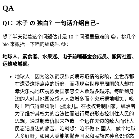
QA
Q1：木子 の 独白？一句话介绍自己~
想了半天觉着这个问题估计是 10 个问题里最难的 😂，挑几个
bio 来概括一下咱的组成吧 😋：
地球人、素食者、水果迷、电子前哨基金会成员、搬砖社畜、
运维攻城狮。
地球人：因为这次武汉肺炎病毒疫情的影响，全世界都
在遭受这场瘟疫的折磨，而我现实世界里周围的人却在
幸灾乐祸地庆祝欧美国家感染人数越多越好。每听到身
边的人对其他国家感人人数增多而幸灾乐祸地嘲笑，哎
呀！咱气得跺脚啊！(掀桌儿。在极权专制国家，统治者
为了维护其权力的合法性而进行意识形态控制住人民的
思想，通过制造仇恨来塑造一个远在天边的敌人而让人
民忘记身边的痛苦。咱就想：咱不做
国人，做个地球
赵
人多好呀；如果人类能够抛弃国家和民族这种意识形态