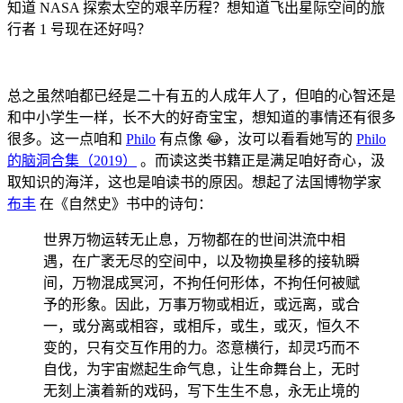
知道 NASA 探索太空的艰辛历程？想知道飞出星际空间的旅
行者 1 号现在还好吗？
总之虽然咱都已经是二十有五的人成年人了，但咱的心智还是
和中小学生一样，长不大的好奇宝宝，想知道的事情还有很多
很多。这一点咱和
Philo
有点像 😂，汝可以看看她写的
Philo
的脑洞合集（2019）
。而读这类书籍正是满足咱好奇心，汲
取知识的海洋，这也是咱读书的原因。想起了法国博物学家
布丰
在《自然史》书中的诗句：
世界万物运转无止息，万物都在的世间洪流中相
遇，在广袤无尽的空间中，以及物换星移的接轨瞬
间，万物混成冥河，不拘任何形体，不拘任何被赋
予的形象。因此，万事万物或相近，或远离，或合
一，或分离或相容，或相斥，或生，或灭，恒久不
变的，只有交互作用的力。恣意横行，却灵巧而不
自伐，为宇宙燃起生命气息，让生命舞台上，无时
无刻上演着新的戏码，写下生生不息，永无止境的