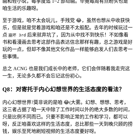
画和轻小说，每季度追 1~2 部动画。毕竟每周有点盼头也是
咱生活的乐趣呀。
至于游戏，咱不太会玩儿，手残党 😂，虽然也想从中收获快
乐，但是就是觉着游戏和咱还是不太般配。去年的时候玩过一
点
后来就弃坑了，因为从中找不到快乐！不如像看
崩坏 3rd
书和看漫画去思考这部作品表达信念那样有趣，总之游戏是好
玩的一点，但却不像其他文化作品一样能够启发人们去思考一
些事情。
总之 ACNG 也是我们成长中的老师，它们会伴随着我走完这
一生，无论多久都不会忘记这份初心。
Q8：对寄托于内心幻想世界的生活态度的看法？
内心幻想世界?莫非说的是咱 😂(大雾。幻想、想想、思考，
这三者占据了咱一天中除了工作时间以外的绝大多数的时间，
只是比例不同而已。只要不影响正常的工作和学习，都可以
呀，反正咱喜欢这样的生活态度，总比那些一天到晚只顾的捞
钱，娱乐至死地刷短视频的生活态度要好呀。