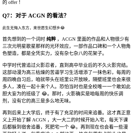
的 offer ！
Q7：对于 ACGN 的看法？
此生无悔入东方，来世愿生幻想乡😂
首先想到的一个词时
纯粹
，ACGN 里面的作品和人物很少有
三次元明星歌星那样的光环效应，一部作品口碑和一个人物角
色塑造，都是全凭实力，没有杂七杂八的花架子。
中学时代曾追过火影忍者，直到高中毕业后的不久火影完结。
这部动漫为高三枯燥的苦逼学习生活增添了一抹色彩，每周的
周四晚自习后，咱就带头在班里公开放映，隔壁班里也会来很
多人，凑在一起十来个人。恐怕当时也是全校唯一一个敢如此
胆大妄为的班级了 😂。那时，火影确实是咱每周的快乐调
剂，没有它的高三是多么地无味。
再到后来上大学后，终于有了充足的时间来追番。这才真正意
义上开始了解 ACGN ，大一大二的时候开始入宅，每天下课
后都躲到宿舍追番，死肥宅一个 😂。再到现在也会看一些漫