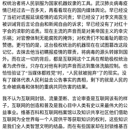
权统治者将人民驯服为国家机器奴隶的工具。武汉肺炎病毒疫
情已经过去一百多天，再看看现在的国内媒体舆论。早已经没
了当初对谎报延误疫情的追究问责；早已经没了对李文亮医生
被训诫背后言论自由和新闻自由的诉求；早已经没有了对红十
字会的渎职的追责。现在主流的声音而是对美帝国主义的幸灾
乐祸；对官僚体制无能腐败的掩饰；对权贵们不知羞耻的歌功
赞德。更可怕的是，这台极权统治的机器现在在试图篡改这段
记忆，去抹去他当初瞒报疫情的罪责，将病毒的源头转嫁到国
外。而在这一切的背后，都是互联网这个工具在帮助极权统治
者为虎作伥，只存在对他有利的声音而达到集体洗脑控制。也
恰恰验证了“当媒体都姓党”时，“人民就被抛弃”了的现实。没
有了媒体代表人民利益去公告事实的真相，剩下的就是人民的
生命被病毒和体制的重病共同伤害的结果。
我不认为互联网封锁、流量垄断、言论审查是互联网该有的样
子，互联网的创造和普及是我心目中人类有史以来最伟大的公
益事业。维基百科和互联网档案馆以及知识共享社区他们借助
互联网为全世界每一个人提供平等获取知识的权利，这些知识
是我们全人类智慧文明的结晶，而在有些国家却在封锁维基百