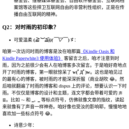
基金会、维基媒体基金会、自由软件基金会、互联网档
案馆等这些捍卫互联网自由的非营利性组织，正是在传
播自由互联网的精神。
Q2：对时雨的初印象？
可爱温柔
(
≧︶≦))(￣▽￣
)ゞ
：
咱第一次访问时雨的博客是汝在咱那篇
《Kindle Oasis 和
Kindle Paperwhite3 使用体验》
客留言之后，咱才注意到时
雨，因为之前很少会有人在咱博客多次留言。于是咱好奇地点
开了时雨的博客，第一眼就惊呆了
w(ﾟДﾟ)w
。这也是咱见过
的最有心的博客，被时雨的才能深深折服（商业胡吹 😂。然
后咱就翻遍了时雨的博客和 dispus 上的评论，想要认识一下时
雨。不仅仅是博客的设计和主题，连文字都会带着可爱的
声
。比如
和
等标点符号，仿佛就像文章的指纹，读起
音
～
‗。‗
来就像有了声音一样神奇。咱好像也受汝的影响耶，慢慢地地
喜欢加一些标点符号 😂。
诗意少年：