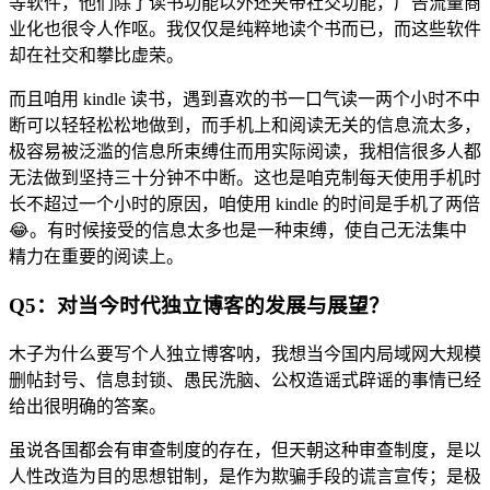
等软件，他们除了读书功能以外还夹带社交功能，广告流量商
业化也很令人作呕。我仅仅是纯粹地读个书而已，而这些软件
却在社交和攀比虚荣。
而且咱用 kindle 读书，遇到喜欢的书一口气读一两个小时不中
断可以轻轻松松地做到，而手机上和阅读无关的信息流太多，
极容易被泛滥的信息所束缚住而用实际阅读，我相信很多人都
无法做到坚持三十分钟不中断。这也是咱克制每天使用手机时
长不超过一个小时的原因，咱使用 kindle 的时间是手机了两倍
😂。有时候接受的信息太多也是一种束缚，使自己无法集中
精力在重要的阅读上。
Q5：对当今时代独立博客的发展与展望？
木子为什么要写个人独立博客呐，我想当今国内局域网大规模
删帖封号、信息封锁、愚民洗脑、公权造谣式辟谣的事情已经
给出很明确的答案。
虽说各国都会有审查制度的存在，但天朝这种审查制度，是以
人性改造为目的思想钳制，是作为欺骗手段的谎言宣传；是极