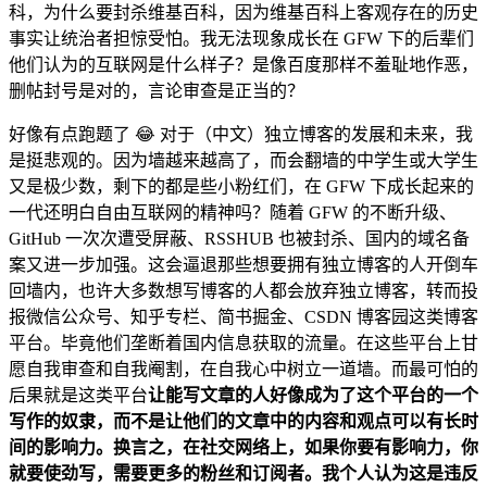
科，为什么要封杀维基百科，因为维基百科上客观存在的历史
事实让统治者担惊受怕。我无法现象成长在 GFW 下的后辈们
他们认为的互联网是什么样子？是像百度那样不羞耻地作恶，
删帖封号是对的，言论审查是正当的？
好像有点跑题了 😂 对于（中文）独立博客的发展和未来，我
是挺悲观的。因为墙越来越高了，而会翻墙的中学生或大学生
又是极少数，剩下的都是些小粉红们，在 GFW 下成长起来的
一代还明白自由互联网的精神吗？随着 GFW 的不断升级、
GitHub 一次次遭受屏蔽、RSSHUB 也被封杀、国内的域名备
案又进一步加强。这会逼退那些想要拥有独立博客的人开倒车
回墙内，也许大多数想写博客的人都会放弃独立博客，转而投
报微信公众号、知乎专栏、简书掘金、CSDN 博客园这类博客
平台。毕竟他们垄断着国内信息获取的流量。在这些平台上甘
愿自我审查和自我阉割，在自我心中树立一道墙。而最可怕的
后果就是这类平台
让能写文章的人好像成为了这个平台的一个
写作的奴隶，而不是让他们的文章中的内容和观点可以有长时
间的影响力。换言之，在社交网络上，如果你要有影响力，你
就要使劲写，需要更多的粉丝和订阅者。我个人认为这是违反