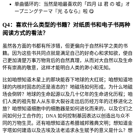
单曲循环的：当然是咱最喜欢的「四月 は 君 の 嘘」オ
ープニングテーマ『光 るなら』啦 😋
Q4：喜欢什么类型的书籍？对纸质书和电子书两种
阅读方式的看法？
虽然各方面的书都有所涉猎，但更偏向于自然科学之类的书
籍。因为这些书共同点就是满足自己的好奇心和求知欲，使自
己更加清楚万事万物背后的自然真理，从而对大自然以及生命
怀有崇高的敬意，这样才能明白人类的渺小和无知。
比如咱想知道木星上的那块能吞下地球的大红斑；咱想知道地
球的内核时固态的还是液态的？地磁场如何形成，为什么地磁
场会倒转？地球的生命起源以及几十亿年的生命进化历程；咱
们人类的祖先智人从东非大裂谷走出后历经万年的迁移进化之
旅？咱想知道细胞中的细胞器是如何进化而来的，以及它们之
间如何分工合作的；DNA 如何控制基因表达以创造出与众不
同的万物生灵。还有咱想知道古希腊城邦雅典文明；想知道金
字塔如何建造以及古埃及法老追求永生赋予的意义是什么？想