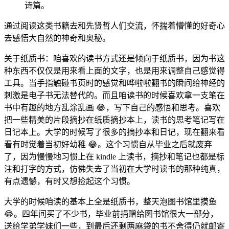
诗篇。
通过阅读这类书籍去和先贤哲人们交流，怀揣着懵懂的好奇心
去感悟大自然的神奇和奥秘。
关于纸质书：咱喜欢的读书方式还是倾向于纸质书，因为书这
种东西不仅仅是用来看上面的文字，也是用来调整自己感觉得
工具。当手指触碰书页时的感觉和哗啦啦翻书的瞬间给神经的
刺激是电子书无法替代的。而且咱读书的时候喜欢拿一支笔在
书中有趣的地方乱涂乱画 😂，写下自己的感悟和思考。喜欢
把一些精美的片段摘抄在纸质摘抄本上，读书的思考笔记写在
日记本上。大学的时候写了很多的摘抄本和日记，现在翻来看
看有时觉着当初好幼稚 😂。这个习惯自从毕业之后就废弃
了，因为慢慢地习惯上在 kindle 上读书，摘抄和笔记也都是标
注和打字的方式，仿佛失去了当初在大学时读书的那种纯真，
有点遗憾，有时又想捡起这个习惯。
大学的时候咱读的基本上全是纸质书，整天泡图书馆里摸鱼
😂。四年间买了不少书，毕业前捐赠给图书馆很大一部分，
送给学弟学妹们一些，到最后还剩两麻袋的书不舍得仍就邮寄