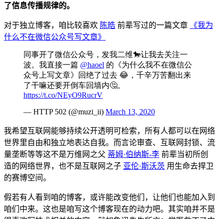
了信息传播规律的。
对于独立博客，咱比较喜欢
陈皓
前辈写过的一篇文章
《我为
什么不在微信公众号写文章》
同事开了微信公众号，发我二维🐎让我去关注一
波。我直接一篇
@haoel
的《为什么我不在微信公
众号上写文章》回绝了过去 😂，千辛万苦翻出来
了干嘛还要开倒车回墙内🤔。
https://t.co/NEyO9RucrV
— HTTP 502 (@muzi_ii)
March 13, 2020
我希望互联网能够持续公开透明可检索，所有人都可以在网络
世界里自由和独立地表达自我。而言论审查、互联网封锁、流
量垄断等等这不是万维网之父
蒂姆·伯纳斯-李
前辈当初所创
造的网络世界，也不是互联网之子
亚伦·斯沃茨
用生命去捍卫
的赛博空间。
假若有人看到咱的博客，或许能改变他们，让他们也能加入到
咱们中来。这也是咱写这个博客现在的动力吧。其实咱并不是