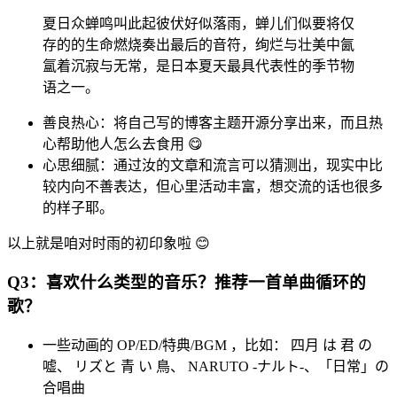
夏日众蝉鸣叫此起彼伏好似落雨，蝉儿们似要将仅
存的的生命燃烧奏出最后的音符，绚烂与壮美中氤
氲着沉寂与无常，是日本夏天最具代表性的季节物
语之一。
善良热心：将自己写的博客主题开源分享出来，而且热
心帮助他人怎么去食用 😋
心思细腻：通过汝的文章和流言可以猜测出，现实中比
较内向不善表达，但心里活动丰富，想交流的话也很多
的样子耶。
以上就是咱对时雨的初印象啦 😊
Q3：喜欢什么类型的音乐？推荐一首单曲循环的
歌？
一些动画的 OP/ED/特典/BGM ，比如： 四月 は 君 の
嘘、 リズと 青 い 鳥、 NARUTO -ナルト-、「日常」の
合唱曲