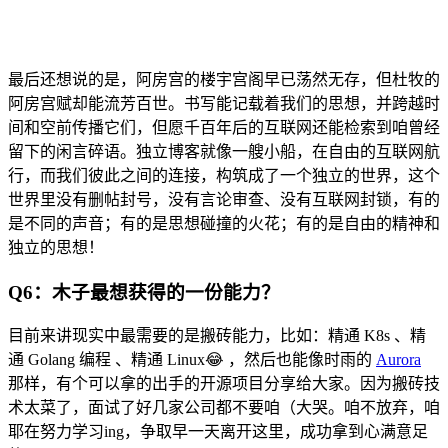
最后还想说的是，阿房宫的楼宇宫阁早已荡然无存，但杜牧的
阿房宫赋却能流芳百世。书写能记载着我们的思想，并跨越时
间和空前传播它们，但愿千百年后的互联网还能检索到咱曾经
留下的闲言碎语。独立博客就像一艘小船，在自由的互联网航
行，而我们彼此之间的连接，构筑成了一个独立的世界，这个
世界里没有删帖封号，没有言论审查、没有互联网封锁，有的
是不同的声音；有的是思想碰撞的火花；有的是自由的精神和
独立的思想！
Q6：木子最想获得的一份能力？
目前来讲现实中最需要的是搬砖能力，比如：精通 K8s 、精
通 Golang 编程 、精通 Linux😂 ，然后也能像时雨的
Aurora
那样，有个可以拿的出手的开源项目分享给大家。因为搬砖技
术太菜了，面试了好几家公司都不要咱（大哭。咱不放弃，咱
耶在努力学习ing，争取早一天离开这里，成功拿到心满意足