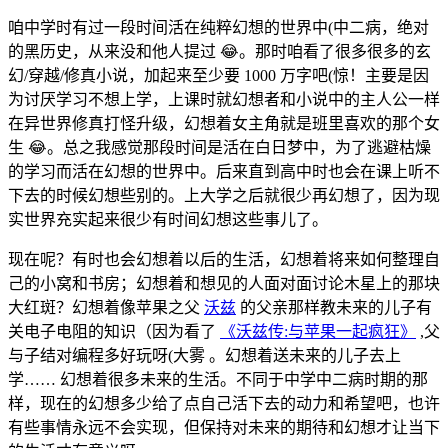
咱中学时有过一段时间活在纯粹幻想的世界中(中二病，绝对
的黑历史，从来没和他人提过 😂。那时咱看了很多很多的玄
幻/穿越/修真小说，加起来至少要 1000 万字吧(惊！主要是因
为讨厌学习不想上学，上课时就幻想者和小说中的主人公一样
在异世界修真打怪升级，幻想着女主角就是班里喜欢的那个女
生 😂。总之我感觉那段时间是活在白日梦中，为了逃避枯燥
的学习而活在幻想的世界中。后来直到高中时也会在课上听不
下去的时候幻想些别的。上大学之后就很少再幻想了，因为现
实世界充实起来很少有时间幻想这些事儿了。
现在呢？有时也会幻想着以后的生活，幻想着将来如何整理自
己的小窝和书房；幻想着和想见的人面对面讨论木星上的那块
大红斑？幻想着像苹果之父
沃兹
的父亲那样教未来的儿子有
关电子电阻的知识（因为看了
《沃兹传:与苹果一起疯狂》
,父
与子结对编程多好玩呀(大雾 。幻想着送未来的儿子去上
学…… 幻想着很多未来的生活。不同于中学中二病时期的那
样，现在的幻想多少给了点自己活下去的动力和希望吧，也许
有些事情永远不会实现，但保持对未来的期待和幻想才让当下