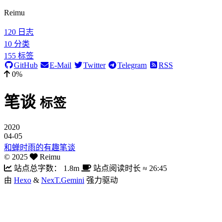
Reimu
120
日志
10
分类
155
标签
GitHub
E-Mail
Twitter
Telegram
RSS
0%
笔谈
标签
2020
04-05
和蝉时雨的有趣笔谈
©
2025
Reimu
站点总字数：
1.8m
站点阅读时长 ≈
26:45
由
Hexo
&
NexT.Gemini
强力驱动