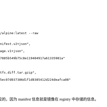
/alpine:latest --raw
nifest.v2+json"
,

age.v1+json"
,

7885b549b75c8e119404917a61335981a"
tfs.diff.tar.gzip"
,

5ec07d037386d1f1d8385412d224deafca08"
 manifest 信息就是镜像在 registry 中存储的信息。