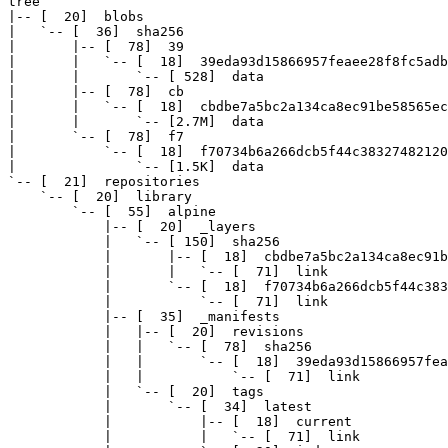
|
-- 
[
20
]
|
`
-- 
[
36
]
|
|
-- 
[
78
]
39
|
|
`
-- 
[
18
]
|
|
`
-- 
[
528
]
|
|
-- 
[
78
]
|
|
`
-- 
[
18
]
|
|
`
-- 
[
2
.7M
]
|
`
-- 
[
78
]
|
`
-- 
[
18
]
|
`
-- 
[
1
.5K
]
`
-- 
[
21
]
  repositories

`
-- 
[
20
]
  library

`
-- 
[
55
]
  alpine

|
-- 
[
20
]
  _layers

|
`
-- 
[
150
]
  sha256

|
|
-- 
[
18
]
  cbdbe7a5bc2a134ca8ec91b
|
|
`
-- 
[
71
]
link
|
`
-- 
[
18
]
  f70734b6a266dcb5f44c383
|
`
-- 
[
71
]
link
|
-- 
[
35
]
  _manifests

|
|
-- 
[
20
]
  revisions

|
|
`
-- 
[
78
]
  sha256

|
|
`
-- 
[
18
]
  39eda93d15866957fea
|
|
`
-- 
[
71
]
link
|
`
-- 
[
20
]
  tags

|
`
-- 
[
34
]
  latest

|
|
-- 
[
18
]
  current

|
|
`
-- 
[
71
]
link