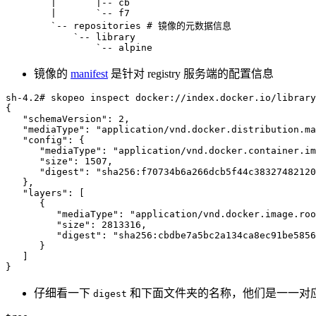
|
|
-- cb

|
`
-- f7

`
-- repositories 
# 镜像的元数据信息
`
-- library

                `-- alpine
镜像的
manifest
是针对 registry 服务端的配置信息
sh-4.2
# skopeo inspect docker://index.docker.io/library
{
"schemaVersion"
:
2
,

"mediaType"
:
"application/vnd.docker.distribution.ma
"config"
:
{
"mediaType"
:
"application/vnd.docker.container.im
"size"
:
1507
,

"digest"
:
"sha256:f70734b6a266dcb5f44c38327482120
}
,

"layers"
:
[
{
"mediaType"
:
"application/vnd.docker.image.roo
"size"
:
2813316
,

"digest"
:
"sha256:cbdbe7a5bc2a134ca8ec91be5856
}
]
}
仔细看一下
和下面文件夹的名称，他们是一一对应的，因为
digest