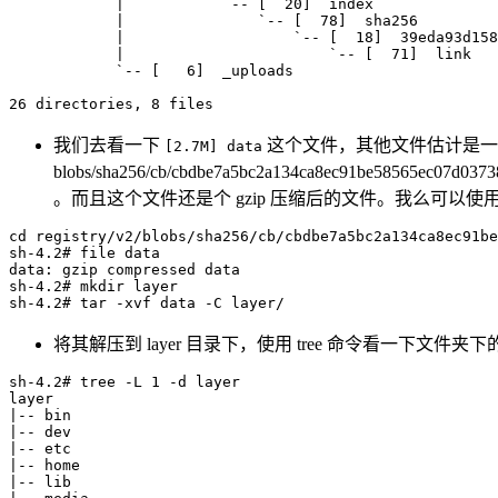
|
`
-- 
[
20
]
  index

|
`
-- 
[
78
]
  sha256

|
`
-- 
[
18
]
  39eda93d158
|
`
-- 
[
71
]
link
`
-- 
[
6
]
  _uploads

26
 directories, 
8
 files
我们去看一下
这个文件，其他文件估计是一些 j
[2.7M] data
blobs/sha256/cb/cbdbe7a5bc2a134ca8ec91be58565ec07d
。而且这个文件还是个 gzip 压缩后的文件。我么可以使用 
cd
 registry/v2/blobs/sha256/cb/cbdbe7a5bc2a134ca8ec91be
sh-4.2
# file data
data: 
gzip
 compressed data

sh-4.2
# mkdir layer
sh-4.2
# tar -xvf data -C layer/
将其解压到 layer 目录下，使用 tree 命令看一下文件夹
sh-4.2
# tree -L 1 -d layer
|
|
|
|
|