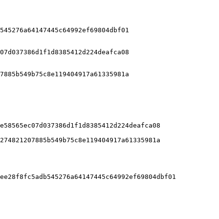
e58565ec07d037386d1f1d8385412d224deafca08

274821207885b549b75c8e119404917a61335981a

ee28f8fc5adb545276a64147445c64992ef69804dbf01
