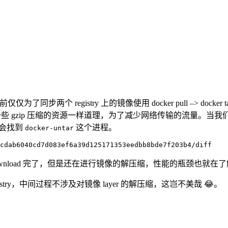
 registry 上的镜像使用 docker pull –> docker tag –
解压缩一些 gzip 压缩的资源一样道理，为了减少网络传输的流量。当我们
程就会找到
这个进程。
docker-untar
3cdab6040cd7d083ef6a39d125171353eedbb8bde7f203b4/diff
download 完了，但是还在进行镜像的解压缩，性能的瓶颈也就在了解
egistry，中间过程不涉及对镜像 layer 的解压缩，这岂不美哉 😂。