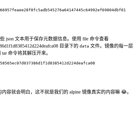
66957feaee28f8fc5adb545276a64147445c64992ef69804dbf01

son 文本用于保存元数据信息。使用 file 命令查看
037386d1f1d8385412d224deafca08 目录下的
文件。镜像的每一层
data
tar 命令将其解压开来。
58565ec07d037386d1f1d8385412d224deafca08

下的内容就会明白，这不就是我们的 alpine 镜像真实的内容嘛 😂。