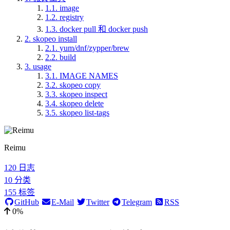
1.1.
image
1.2.
registry
1.3.
docker pull 和 docker push
2.
skopeo install
2.1.
yum/dnf/zypper/brew
2.2.
build
3.
usage
3.1.
IMAGE NAMES
3.2.
skopeo copy
3.3.
skopeo inspect
3.4.
skopeo delete
3.5.
skopeo list-tags
Reimu
120
日志
10
分类
155
标签
GitHub
E-Mail
Twitter
Telegram
RSS
0%