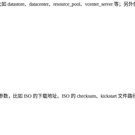
astore、datacenter、resource_pool、vcenter_se
，比如 ISO 的下载地址、ISO 的 checksum、kickstart 文件