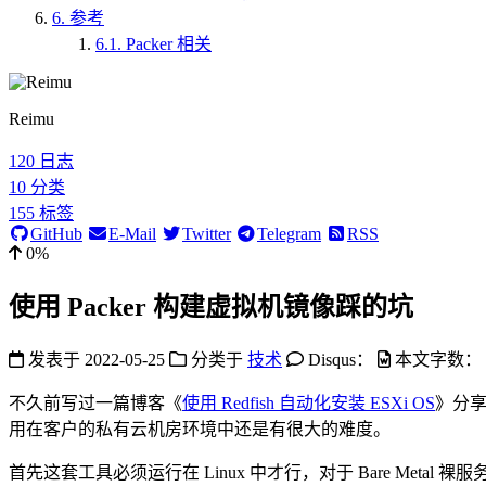
6.
参考
6.1.
Packer 相关
Reimu
120
日志
10
分类
155
标签
GitHub
E-Mail
Twitter
Telegram
RSS
0%
使用 Packer 构建虚拟机镜像踩的坑
发表于
2022-05-25
分类于
技术
Disqus：
本文字数：
不久前写过一篇博客《
使用 Redfish 自动化安装 ESXi OS
》分享
用在客户的私有云机房环境中还是有很大的难度。
首先这套工具必须运行在 Linux 中才行，对于 Bare Met