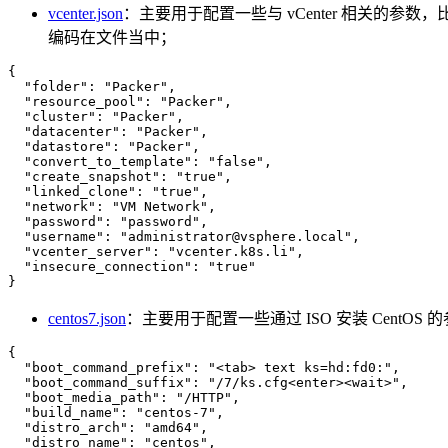
vcenter.json
：主要用于配置一些与 vCenter 相关的参数，比如 dat
编码在文件当中；
{
"folder"
:
"Packer"
,
"resource_pool"
:
"Packer"
,
"cluster"
:
"Packer"
,
"datacenter"
:
"Packer"
,
"datastore"
:
"Packer"
,
"convert_to_template"
:
"false"
,
"create_snapshot"
:
"true"
,
"linked_clone"
:
"true"
,
"network"
:
"VM Network"
,
"password"
:
"password"
,
"username"
:
"
administrator@vsphere.local
"
,
"vcenter_server"
:
"vcenter.k8s.li"
,
"insecure_connection"
:
"true"
}
centos7.json
：主要用于配置一些通过 ISO 安装 CentOS 的参数
{
"boot_command_prefix"
:
"<tab> text ks=hd:fd0:"
,
"boot_command_suffix"
:
"/7/ks.cfg<enter><wait>"
,
"boot_media_path"
:
"/HTTP"
,
"build_name"
:
"centos-7"
,
"distro_arch"
:
"amd64"
,
"distro_name"
:
"centos"
,