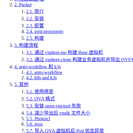
2.
Packer
2.1.
简介
2.2.
安装
2.3.
配置
2.4.
post-processors
2.5.
构建
3.
构建流程
3.1.
通过 vsphere-iso 构建 Base 虚拟机
3.2.
通过 vsphere-clone 构建业务虚拟机并导出 OVF/
4.
argo-workflow 和 k3s
4.1.
argo-workflow
4.2.
k8s and k3s
5.
其他
5.1.
使用感受
5.2.
OVA 格式
5.3.
安装 open-vm-tool 失败
5.4.
减少导出后 vmdk 文件大小
5.5.
Photon3
5.6.
goss
5.7.
导入 OVA 虚拟机后 Pod 状态异常