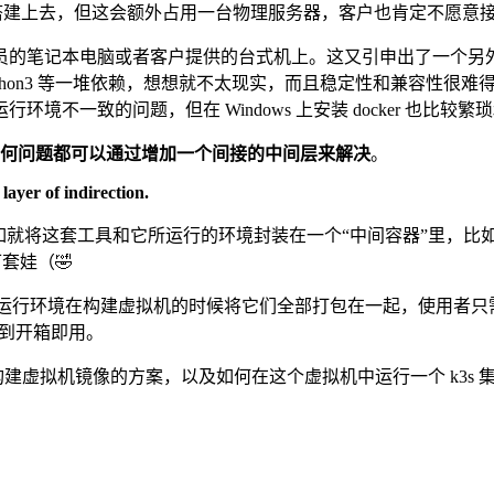
 的工具搭建上去，但这会额外占用一台物理服务器，客户也肯定不愿意
员的笔记本电脑或者客户提供的台式机上。这又引申出了一个另
le、Make、Python3 等一堆依赖，想想就不太现实，而且稳定性
不一致的问题，但在 Windows 上安装 docker 也比较繁
何问题都可以通过增加一个间接的中间层来解决
。
ayer of indirection.
们不如就将这套工具和它所运行的环境封装在一个“中间容器”里，
套娃（🤣
依赖的运行环境在构建虚拟机的时候将它们全部打包在一起，使用
正做到开箱即用。
建虚拟机镜像的方案，以及如何在这个虚拟机中运行一个 k3s 