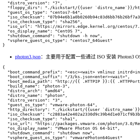
"distro_version"
:
"7"
,
"floppy_dirs"
:
"./kickstart/{{user `distro_name`}}/ht
"guest_os_type"
:
"centos7-64"
,
"iso_checksum"
:
"07b94e6b1a0b0260b94c83d6bb76b26bf7a3
"iso_checksum_type"
:
"sha256"
,
"iso_url"
:
"https://mirrors.edge.kernel.org/centos/7.
"os_display_name"
:
"CentOS 7"
,
"shutdown_command"
:
"shutdown -h now"
,
"vsphere_guest_os_type"
:
"centos7_64Guest"
}
photon3.json
：主要用于配置一些通过 ISO 安装 Photon3 O
{
"boot_command_prefix"
:
"<esc><wait> vmlinuz initrd=in
"boot_command_suffix"
:
"/3/ks.json<enter><wait>"
,
"boot_media_path"
:
"http://{{ .HTTPIP }}:{{ .HTTPPort
"build_name"
:
"photon-3"
,
"distro_arch"
:
"amd64"
,
"distro_name"
:
"photon"
,
"distro_version"
:
"3"
,
"guest_os_type"
:
"vmware-photon-64"
,
"http_directory"
:
"./kickstart/{{user `distro_name`}}
"iso_checksum"
:
"c2883a42e402a2330d9c39b4d1e071cf9b3b
"iso_checksum_type"
:
"sha1"
,
"iso_url"
:
"https://packages.vmware.com/photon/3.0/Re
"os_display_name"
:
"VMware Photon OS 64-bit"
,
"shutdown_command"
:
"shutdown now"
,
"vsphere_guest_os_type"
:
"vmwarePhoton64Guest"