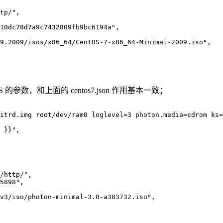
tp/"
,
10dc78d7a9c7432809fb9bc6194a"
,
9.2009/isos/x86_64/CentOS-7-x86_64-Minimal-2009.iso"
,
S 的参数，和上面的 centos7.json 作用基本一致；
itrd.img root/dev/ram0 loglevel=3 photon.media=cdrom ks=
 }}"
,
/http/"
,
5898"
,
v3/iso/photon-minimal-3.0-a383732.iso"
,