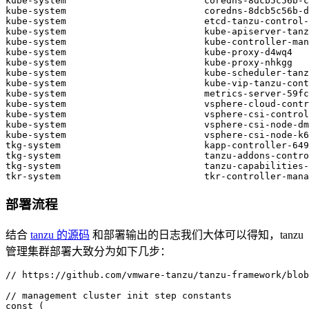
kube-system                         coredns-8dcb5c56b-c
kube-system                         coredns-8dcb5c56b-d
kube-system                         etcd-tanzu-control-
kube-system                         kube-apiserver-tanz
kube-system                         kube-controller-man
kube-system                         kube-proxy-d4wq4   
kube-system                         kube-proxy-nhkgg   
kube-system                         kube-scheduler-tanz
kube-system                         kube-vip-tanzu-cont
kube-system                         metrics-server-59fc
kube-system                         vsphere-cloud-contr
kube-system                         vsphere-csi-control
kube-system                         vsphere-csi-node-dm
kube-system                         vsphere-csi-node-k6
tkg-system                          kapp-controller-649
tkg-system                          tanzu-addons-contro
tkg-system                          tanzu-capabilities-
tkr-system                          tkr-controller-mana
部署流程
结合
tanzu 的源码
和部署输出的日志我们大体可以得知，tanzu
管理集群部署大致分为如下几步：
// https://github.com/vmware-tanzu/tanzu-framework/blob
// management cluster init step constants
const
(