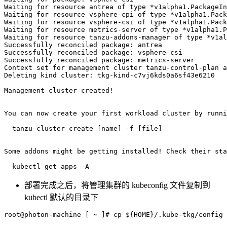
Waiting for resource antrea of type *v1alpha1.PackageIn
Waiting for resource vsphere-cpi of type *v1alpha1.Pack
Waiting for resource vsphere-csi of type *v1alpha1.Pack
Waiting for resource metrics-server of type *v1alpha1.P
Waiting for resource tanzu-addons-manager of type *v1al
Successfully reconciled package: antrea

Successfully reconciled package: vsphere-csi

Successfully reconciled package: metrics-server

Context set for management cluster tanzu-control-plan a
Deleting kind cluster: tkg-kind-c7vj6kds0a6sf43e6210

Management cluster created
!
You can now create your first workload cluster by runni
  tanzu cluster create 
[
name
]
-f
[
file
]
Some addons might be getting installed
!
 Check their sta
  kubectl get apps 
-A
部署完成之后，将管理集群的 kubeconfig 文件复制到
kubectl 默认的目录下
root@photon-machine 
[
 ~ 
]
# cp ${HOME}/.kube-tkg/config 