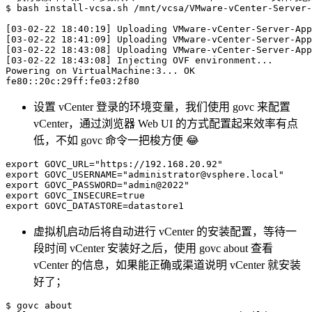
$ 
bash
 install-vcsa.sh /mnt/vcsa/VMware-vCenter-Server-
[
03-02-22 
18
:40:19
]
 Uploading VMware-vCenter-Server-App
[
03-02-22 
18
:41:09
]
 Uploading VMware-vCenter-Server-App
[
03-02-22 
18
:43:08
]
 Uploading VMware-vCenter-Server-App
[
03-02-22 
18
:43:08
]
 Injecting OVF environment
..
.

Powering on VirtualMachine:3
..
. OK

fe80::20c:29ff:fe03:2f80
设置 vCenter 登录的环境变量，我们使用 govc 来配置
vCenter，通过浏览器 Web UI 的方式配置起来效率有点
低，不如 govc 命令一把梭方便 😂
export
GOVC_URL
=
"https://192.168.20.92"
export
GOVC_USERNAME
=
"
administrator@vsphere.local
"
export
GOVC_PASSWORD
=
"admin@2022"
export
GOVC_INSECURE
=
export
GOVC_DATASTORE
=
datastore1
虚拟机启动后将自动进行 vCenter 的安装配置，等待一
段时间 vCenter 安装好之后，使用 govc about 查看
vCenter 的信息，如果能正确或渠道说明 vCenter 就安装
好了；
$ govc about
