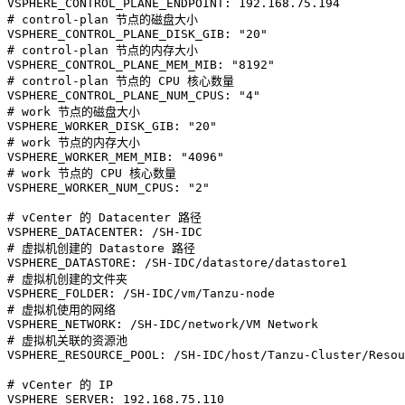
VSPHERE_CONTROL_PLANE_ENDPOINT
:
# control-plan 节点的磁盘大小
VSPHERE_CONTROL_PLANE_DISK_GIB
:
"20"
# control-plan 节点的内存大小
VSPHERE_CONTROL_PLANE_MEM_MIB
:
"8192"
# control-plan 节点的 CPU 核心数量
VSPHERE_CONTROL_PLANE_NUM_CPUS
:
"4"
# work 节点的磁盘大小
VSPHERE_WORKER_DISK_GIB
:
"20"
# work 节点的内存大小
VSPHERE_WORKER_MEM_MIB
:
"4096"
# work 节点的 CPU 核心数量
VSPHERE_WORKER_NUM_CPUS
:
"2"
# vCenter 的 Datacenter 路径
VSPHERE_DATACENTER
:
 /SH
-
# 虚拟机创建的 Datastore 路径
VSPHERE_DATASTORE
:
 /SH
-
# 虚拟机创建的文件夹
VSPHERE_FOLDER
:
 /SH
-
IDC/vm/Tanzu
-
# 虚拟机使用的网络
VSPHERE_NETWORK
:
 /SH
-
# 虚拟机关联的资源池
VSPHERE_RESOURCE_POOL
:
 /SH
-
IDC/host/Tanzu
-
Cluster/Resou
# vCenter 的 IP
VSPHERE_SERVER
: