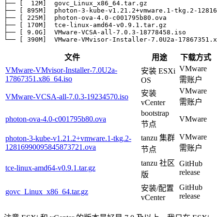
├── 
[
  12M
]
  govc_Linux_x86_64.tar.gz

├── 
[
 895M
]
  photon-3-kube-v1.21.2+vmware.1-tkg.2-12816
├── 
[
 225M
]
  photon-ova-4.0-c001795b80.ova

├── 
[
 170M
]
  tce-linux-amd64-v0.9.1.tar.gz

├── 
[
9
.0G
]
  VMware-VCSA-all-7.0.3-18778458.iso

└── 
[
 390M
]
  VMware-VMvisor-Installer-7.0U2a-17867351.x
文件
用途
下载方式
VMware
VMware-VMvisor-Installer-7.0U2a-
安装 ESXi
17867351.x86_64.iso
需账户
OS
VMware
安装
VMware-VCSA-all-7.0.3-19234570.iso
需账户
vCenter
bootstrap
photon-ova-4.0-c001795b80.ova
VMware
节点
VMware
tanzu 集群
photon-3-kube-v1.21.2+vmware.1-tkg.2-
12816990095845873721.ova
需账户
节点
tanzu 社区
GitHub
tce-linux-amd64-v0.9.1.tar.gz
release
版
GitHub
安装/配置
govc_Linux_x86_64.tar.gz
release
vCenter