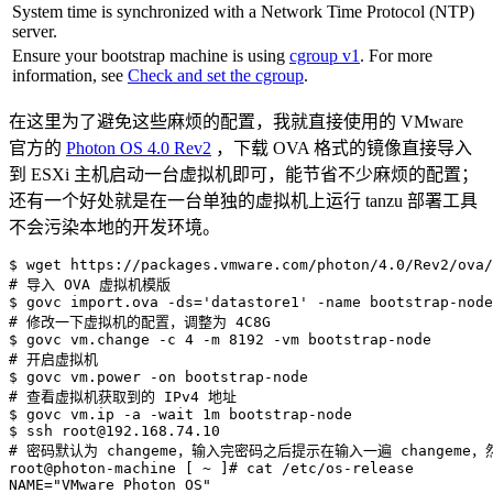
System time is synchronized with a Network Time Protocol (NTP)
server.
Ensure your bootstrap machine is using
cgroup v1
. For more
information, see
Check and set the cgroup
.
在这里为了避免这些麻烦的配置，我就直接使用的 VMware
官方的
Photon OS 4.0 Rev2
，下载 OVA 格式的镜像直接导入
到 ESXi 主机启动一台虚拟机即可，能节省不少麻烦的配置；
还有一个好处就是在一台单独的虚拟机上运行 tanzu 部署工具
不会污染本地的开发环境。
$ 
wget
# 导入 OVA 虚拟机模版
$ govc import.ova 
-ds
=
'datastore1'
-name
# 修改一下虚拟机的配置，调整为 4C8G
$ govc vm.change 
-c
4
-m
8192
-vm
# 开启虚拟机
$ govc vm.power 
-on
# 查看虚拟机获取到的 IPv4 地址
$ govc vm.ip 
-a
-wait
 1m bootstrap-node

$ 
ssh
root@192.168.74.10
# 密码默认为 changeme，输入完密码之后提示在输入一遍 changeme
root@photon-machine 
[
 ~ 
]
# cat /etc/os-release
NAME
=
"VMware Photon OS"