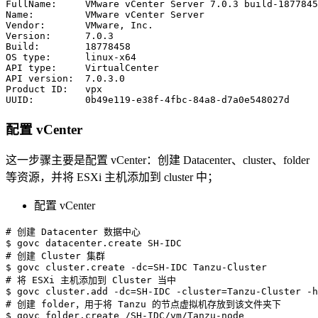
FullName:     VMware vCenter Server 
7.0
.3 build-1877845
Name:         VMware vCenter Server

Vendor:       VMware, Inc.

Version:      
7.0
.3

Build:        
18778458
OS type:      linux-x64

API type:     VirtualCenter

API version:  
7.0
.3.0

Product ID:   vpx

UUID:         0b49e119-e38f-4fbc-84a8-d7a0e548027d
配置 vCenter
这一步骤主要是配置 vCenter：创建 Datacenter、cluster、folder
等资源，并将 ESXi 主机添加到 cluster 中；
配置 vCenter
# 创建 Datacenter 数据中心
# 创建 Cluster 集群
$ govc cluster.create 
-dc
=
# 将 ESXi 主机添加到 Cluster 当中
$ govc cluster.add 
-dc
=
SH-IDC 
-cluster
=
Tanzu-Cluster 
-h
# 创建 folder，用于将 Tanzu 的节点虚拟机存放到该文件夹下