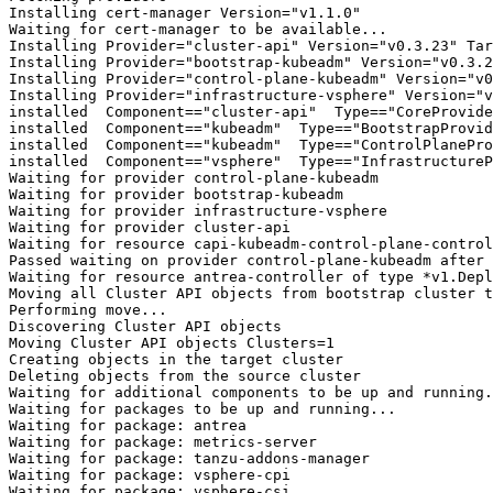
Installing cert-manager Version="v1.1.0"

Waiting for cert-manager to be available...

Installing Provider="cluster-api" Version="v0.3.23" Tar
Installing Provider="bootstrap-kubeadm" Version="v0.3.2
Installing Provider="control-plane-kubeadm" Version="v0
Installing Provider="infrastructure-vsphere" Version="v
installed  Component=="cluster-api"  Type=="CoreProvide
installed  Component=="kubeadm"  Type=="BootstrapProvid
installed  Component=="kubeadm"  Type=="ControlPlanePro
installed  Component=="vsphere"  Type=="InfrastructureP
Waiting for provider control-plane-kubeadm

Waiting for provider bootstrap-kubeadm

Waiting for provider infrastructure-vsphere

Waiting for provider cluster-api

Waiting for resource capi-kubeadm-control-plane-control
Passed waiting on provider control-plane-kubeadm after 
Waiting for resource antrea-controller of type *v1.Depl
Moving all Cluster API objects from bootstrap cluster t
Performing move...

Discovering Cluster API objects

Moving Cluster API objects Clusters=1

Creating objects in the target cluster

Deleting objects from the source cluster

Waiting for additional components to be up and running.
Waiting for packages to be up and running...

Waiting for package: antrea

Waiting for package: metrics-server

Waiting for package: tanzu-addons-manager

Waiting for package: vsphere-cpi

Waiting for package: vsphere-csi
