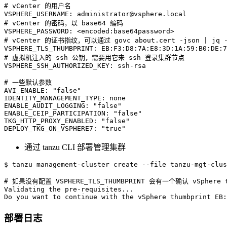
# vCenter 的用户名
VSPHERE_USERNAME
:
administrator@vsphere.local
# vCenter 的密码，以 base64 编码
VSPHERE_PASSWORD
:
 <encoded
:
base64password
>
# vCenter 的证书指纹，可以通过 govc about.cert -json | jq -
VSPHERE_TLS_THUMBPRINT
:
 EB
:
F3
:
D8
:
7A
:
E8
:
3D
:
1A
:
59
:
B0
:
DE
:
7
# 虚拟机注入的 ssh 公钥，需要用它来 ssh 登录集群节点
VSPHERE_SSH_AUTHORIZED_KEY
:
 ssh
-
rsa

# 一些默认参数
AVI_ENABLE
:
"false"
IDENTITY_MANAGEMENT_TYPE
:
ENABLE_AUDIT_LOGGING
:
"false"
ENABLE_CEIP_PARTICIPATION
:
"false"
TKG_HTTP_PROXY_ENABLED
:
"false"
DEPLOY_TKG_ON_VSPHERE7
:
"true"
通过 tanzu CLI 部署管理集群
$ tanzu management-cluster create 
--file
 tanzu-mgt-clus
# 如果没有配置 VSPHERE_TLS_THUMBPRINT 会有一个确认 vSphere
Validating the pre-requisites
..
.

Do you want to 
continue
 with the vSphere thumbprint EB:
部署日志