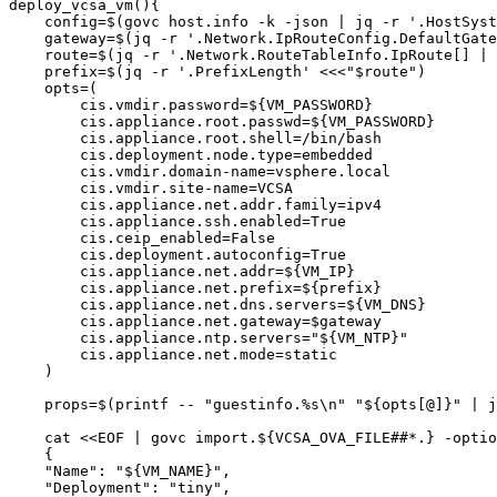
deploy_vcsa_vm
(
)
{
config
=
$(
govc host.info 
-k
-json
|
 jq 
-r
'.HostSyst
gateway
=
$(
jq 
-r
'.Network.IpRouteConfig.DefaultGate
route
=
$(
jq 
-r
'.Network.RouteTableInfo.IpRoute[] | 
prefix
=
$(
jq 
-r
'.PrefixLength'
<<<
"
$route
"
)
opts
=
(
cis.vmdir.password
=
${VM_PASSWORD}
cis.appliance.root.passwd
=
${VM_PASSWORD}
cis.appliance.root.shell
=
/bin/bash

cis.deployment.node.type
=
embedded

        cis.vmdir.domain-name
=
vsphere.local

        cis.vmdir.site-name
=
VCSA

cis.appliance.net.addr.family
=
ipv4

cis.appliance.ssh.enabled
=
True

cis.ceip_enabled
=
False

cis.deployment.autoconfig
=
True

cis.appliance.net.addr
=
${VM_IP}
cis.appliance.net.prefix
=
${prefix}
cis.appliance.net.dns.servers
=
${VM_DNS}
cis.appliance.net.gateway
=
$gateway
cis.appliance.ntp.servers
=
"
${VM_NTP}
"
cis.appliance.net.mode
=
static

)
props
=
$(
printf
 -- 
"guestinfo.%s
\n
"
"
${opts
[
@
]
}
"
|
 j
cat
<<
EOF
|
 govc import.
${VCSA_OVA_FILE
##
*.}
-optio
    {

    "Name": "
${VM_NAME}
",

    "Deployment": "tiny",
