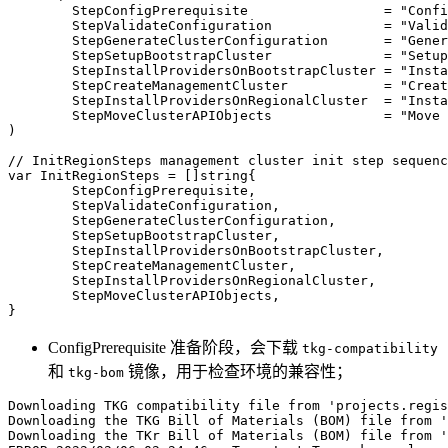
	StepConfigPrerequisite                 
=
"Confi
	StepValidateConfiguration              
=
"Valid
	StepGenerateClusterConfiguration       
=
"Gener
	StepSetupBootstrapCluster              
=
"Setup
	StepInstallProvidersOnBootstrapCluster 
=
"Insta
	StepCreateManagementCluster            
=
"Creat
	StepInstallProvidersOnRegionalCluster  
=
"Insta
	StepMoveClusterAPIObjects              
=
"Move 
)
// InitRegionSteps management cluster init step sequenc
var
 InitRegionSteps 
=
[
]
string
{
	StepConfigPrerequisite
,
	StepValidateConfiguration
,
	StepGenerateClusterConfiguration
,
	StepSetupBootstrapCluster
,
	StepInstallProvidersOnBootstrapCluster
,
	StepCreateManagementCluster
,
	StepInstallProvidersOnRegionalCluster
,
	StepMoveClusterAPIObjects
,
}
ConfigPrerequisite 准备阶段，会下载
tkg-compatibility
和
镜像，用于检查环境的兼容性；
tkg-bom
Downloading TKG compatibility 
file
 from 
'projects.regis
Downloading the TKG Bill of Materials 
(
BOM
)
file
 from 
Downloading the TKr Bill of Materials 
(
BOM
)
file
 from 
'