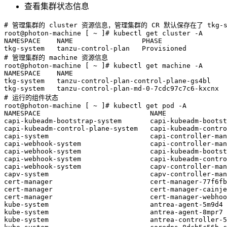
查看集群状态信息
# 管理集群的 cluster 资源信息，管理集群的 CR 默认保存在了 tkg-sys
root@photon-machine 
[
 ~ 
]
# kubectl get cluster -A
NAMESPACE    NAME                 PHASE

# 管理集群的 machine 资源信息
root@photon-machine 
[
 ~ 
]
# kubectl get machine -A
NAMESPACE    NAME                                      
tkg-system   tanzu-control-plan-control-plane-gs4bl    
# 运行的组件状态
root@photon-machine 
[
 ~ 
]
# kubectl get pod -A
NAMESPACE                           NAME               
capi-kubeadm-bootstrap-system       capi-kubeadm-bootst
capi-kubeadm-control-plane-system   capi-kubeadm-contro
capi-system                         capi-controller-man
capi-webhook-system                 capi-controller-man
capi-webhook-system                 capi-kubeadm-bootst
capi-webhook-system                 capi-kubeadm-contro
capi-webhook-system                 capv-controller-man
capv-system                         capv-controller-man
cert-manager                        cert-manager-77f6fb
cert-manager                        cert-manager-cainje
cert-manager                        cert-manager-webhoo
kube-system                         antrea-agent-5m9d4 
kube-system                         antrea-agent-8mpr7 
kube-system                         antrea-controller-5