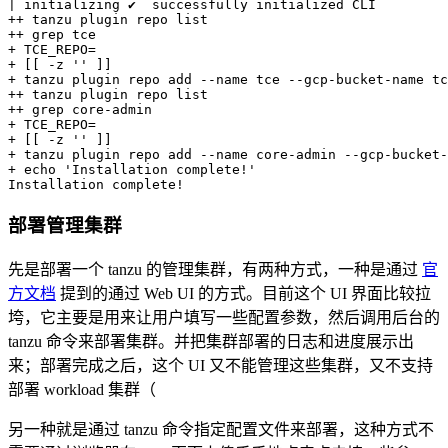
|
 initializing ✔  successfully initialized CLI

++ tanzu plugin repo list

++ 
grep
 tce

+ 
TCE_REPO
=
+ 
[
[
-z
''
]
]
+ tanzu plugin repo 
add
--name
 tce --gcp-bucket-name tc
++ tanzu plugin repo list

++ 
grep
 core-admin

+ 
TCE_REPO
=
+ 
[
[
-z
''
]
]
+ tanzu plugin repo 
add
--name
 core-admin --gcp-bucket-
+ 
echo
'Installation complete!'
Installation complete
!
部署管理集群
先是部署一个 tanzu 的管理集群，有两种方式，一种是通过
官
方文档
提到的通过 Web UI 的方式。目前这个 UI 界面比较拉
垮，它主要是用来让用户填写一些配置参数，然后调用后台的
tanzu 命令来部署集群。并把集群部署的日志和进度展示出
来；部署完成之后，这个 UI 又不能管理这些集群，又不支持
部署 workload 集群（
另一种就是通过 tanzu 命令指定配置文件来部署，这种方式不