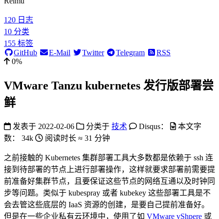
Reimu
120
日志
10
分类
155
标签
GitHub
E-Mail
Twitter
Telegram
RSS
0%
VMware Tanzu kubernetes 发行版部署尝
鲜
发表于
2022-02-06
分类于
技术
Disqus：
本文字
数：
34k
阅读时长 ≈
31 分钟
之前接触的 Kubernetes 集群部署工具大多数都是依赖于 ssh 连
接到待部署的节点上进行部署操作，这样就要求部署前需要提
前准备好集群节点，且要保证这些节点的网络互通以及时钟同
步等问题。类似于 kubespray 或者 kubekey 这些部署工具是不
会去管这些底层的 IaaS 资源的创建，是要自己提前准备好。
但是在一些企业私有云环境中，使用了如
VMware vShpere
或