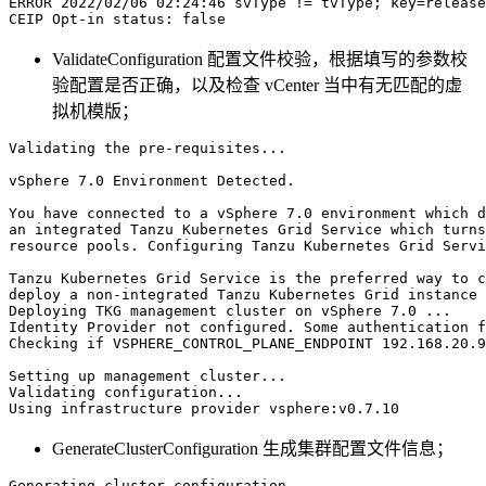
ERROR 
2022
/02/06 02:24:46 svType 
!=
 tvType
;
key
=
release
CEIP Opt-in status: 
false
ValidateConfiguration 配置文件校验，根据填写的参数校
验配置是否正确，以及检查 vCenter 当中有无匹配的虚
拟机模版；
Validating the pre-requisites
..
.

vSphere 
7.0
 Environment Detected.

You have connected to a vSphere 
7.0
 environment 
which
 d
an integrated Tanzu Kubernetes Grid Service 
which
 turns
resource pools. Configuring Tanzu Kubernetes Grid Servi
Tanzu Kubernetes Grid Service is the preferred way to c
deploy a non-integrated Tanzu Kubernetes Grid instance 
Deploying TKG management cluster on vSphere 
7.0
..
.

Identity Provider not configured. Some authentication f
Checking 
if
 VSPHERE_CONTROL_PLANE_ENDPOINT 
192.168
.20.9
Setting up management cluster
..
.

Validating configuration
..
.

Using infrastructure provider vsphere:v0.7.10
GenerateClusterConfiguration 生成集群配置文件信息；
Generating cluster configuration
..
.