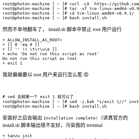
root@photon-machine 
[
 ~ 
]
# curl -LO  https://github.com
root@photon-machine 
[
 ~ 
]
# tar -xf tce-linux-amd64-v0.9
root@photon-machine 
[
 ~ 
]
# cd tce-linux-amd64-v0.9.1/
root@photon-machine 
[
 ~ 
]
# bash install.sh
然而不幸地翻车了， install.sh 脚本中禁止 root 用户运行
+ 
ALLOW_INSTALL_AS_ROOT
=
+ 
[
[
0
-eq
0
]
]
+ 
[
[
''
!=
\
t
\
r
\
u
\
e 
]
]
+ 
echo
'Do not run this script as root'
Do not run this script as root

+ 
exit
1
我就偏偏要以 root 用户来运行怎么惹 😡
# sed 去掉第一个 exit 1 就可以了
root@photon-machine 
[
 ~ 
]
# sed -i.bak "s/exit 1//" inst
root@photon-machine 
[
 ~ 
]
# bash install.sh
安装好之后会输出
（讲真官方的
Installation complete!
install.sh 脚本输出很不友好，污染我的 terminal