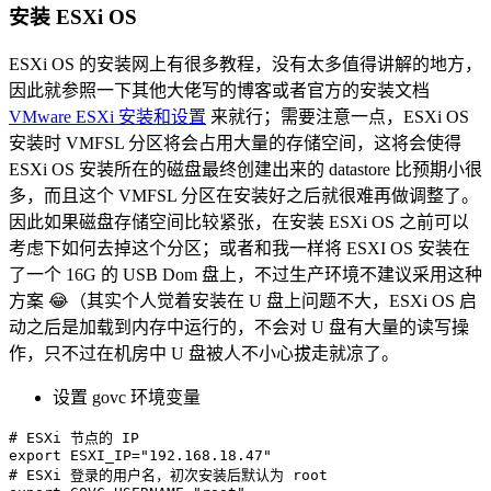
安装 ESXi OS
ESXi OS 的安装网上有很多教程，没有太多值得讲解的地方，
因此就参照一下其他大佬写的博客或者官方的安装文档
VMware ESXi 安装和设置
来就行；需要注意一点，ESXi OS
安装时 VMFSL 分区将会占用大量的存储空间，这将会使得
ESXi OS 安装所在的磁盘最终创建出来的 datastore 比预期小很
多，而且这个 VMFSL 分区在安装好之后就很难再做调整了。
因此如果磁盘存储空间比较紧张，在安装 ESXi OS 之前可以
考虑下如何去掉这个分区；或者和我一样将 ESXI OS 安装在
了一个 16G 的 USB Dom 盘上，不过生产环境不建议采用这种
方案 😂（其实个人觉着安装在 U 盘上问题不大，ESXi OS 启
动之后是加载到内存中运行的，不会对 U 盘有大量的读写操
作，只不过在机房中 U 盘被人不小心拔走就凉了。
设置 govc 环境变量
# ESXi 节点的 IP
export
ESXI_IP
=
"192.168.18.47"
# ESXi 登录的用户名，初次安装后默认为 root