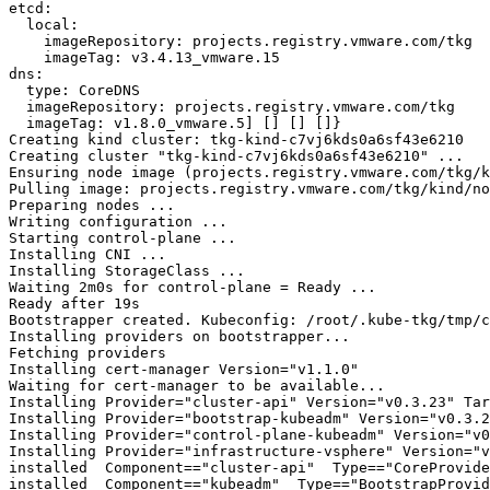
etcd:

  local:

    imageRepository: projects.registry.vmware.com/tkg

    imageTag: v3.4.13_vmware.15

dns:

  type: CoreDNS

  imageRepository: projects.registry.vmware.com/tkg

  imageTag: v1.8.0_vmware.5] [] [] []}

Creating kind cluster: tkg-kind-c7vj6kds0a6sf43e6210

Creating cluster "tkg-kind-c7vj6kds0a6sf43e6210" ...

Ensuring node image (projects.registry.vmware.com/tkg/k
Pulling image: projects.registry.vmware.com/tkg/kind/no
Preparing nodes ...

Writing configuration ...

Starting control-plane ...

Installing CNI ...

Installing StorageClass ...

Waiting 2m0s for control-plane = Ready ...

Ready after 19s

Bootstrapper created. Kubeconfig: /root/.kube-tkg/tmp/c
Installing providers on bootstrapper...

Fetching providers

Installing cert-manager Version="v1.1.0"

Waiting for cert-manager to be available...

Installing Provider="cluster-api" Version="v0.3.23" Tar
Installing Provider="bootstrap-kubeadm" Version="v0.3.2
Installing Provider="control-plane-kubeadm" Version="v0
Installing Provider="infrastructure-vsphere" Version="v
installed  Component=="cluster-api"  Type=="CoreProvide
installed  Component=="kubeadm"  Type=="BootstrapProvid