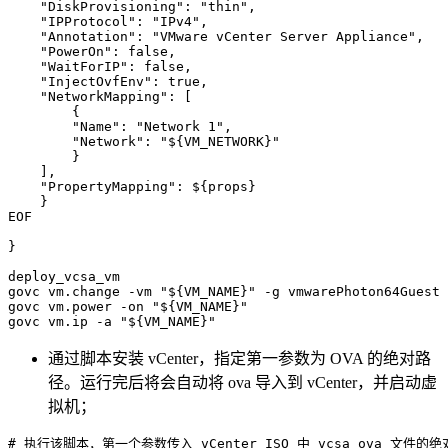
    "DiskProvisioning": "thin",

    "IPProtocol": "IPv4",

    "Annotation": "VMware vCenter Server Appliance",

    "PowerOn": false,

    "WaitForIP": false,

    "InjectOvfEnv": true,

    "NetworkMapping": [

        {

        "Name": "Network 1",

        "Network": "
${VM_NETWORK}
"

        }

    ],

    "PropertyMapping": 
${props}
    }

EOF
}
deploy_vcsa_vm

govc vm.change 
-vm
"
${VM_NAME}
"
-g
 vmwarePhoton64Guest

govc vm.power 
-on
"
${VM_NAME}
"
govc vm.ip 
-a
"
${VM_NAME}
"
通过脚本安装 vCenter，指定第一参数为 OVA 的绝对路
径。运行完后将会自动将 ova 导入到 vCenter，并启动虚
拟机；
# 执行该脚本，第一个参数传入 vCenter ISO 中 vcsa ova 文件的