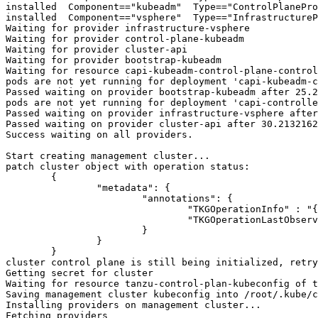
installed  Component=="kubeadm"  Type=="ControlPlanePro
installed  Component=="vsphere"  Type=="InfrastructureP
Waiting for provider infrastructure-vsphere

Waiting for provider control-plane-kubeadm

Waiting for provider cluster-api

Waiting for provider bootstrap-kubeadm

Waiting for resource capi-kubeadm-control-plane-control
pods are not yet running for deployment '
capi-kubeadm-c
Passed waiting on provider bootstrap-kubeadm after 25.2
pods are not yet running for deployment '
capi-controlle
Passed waiting on provider infrastructure-vsphere after
Passed waiting on provider cluster-api after 30.2132162
Success waiting on all providers.

Start creating management cluster...

patch cluster object with operation status:

	{

		"metadata": {

			"annotations": {

				"TKGOperationInfo" : "{\"Operation\":\"Create\",\"OperationStartTimestamp\":\"2022-02-06 02:35:34.30219421 +0000 UTC\",\"OperationTimeout\":1800}",

				"TKGOperationLastObservedTimestamp" : "2022-02-06 02:35:34.30219421 +0000 UTC"

			}

		}

	}

cluster control plane is still being initialized, retry
Getting secret for cluster

Waiting for resource tanzu-control-plan-kubeconfig of t
Saving management cluster kubeconfig into /root/.kube/c
Installing providers on management cluster...

Fetching providers
