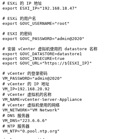
# ESXi 的 IP 地址
export
ESXI_IP
=
"192.168.18.47"
# ESXi 的用户名
export
GOVC_USERNAME
=
"root"
# ESXI 的密码
export
GOVC_PASSWORD
=
"admin@2020"
# 安装 vCenter 虚拟机使用的 datastore 名称
export
GOVC_DATASTORE
=
export
GOVC_INSECURE
=
export
GOVC_URL
=
"https://
${ESXI_IP}
"
# vCenter 的登录密码
VM_PASSWORD
=
"admin@2020"
# vCenter 的 IP 地址
VM_IP
=
192.168
# vCenter 虚拟机的名称
VM_NAME
=
# vCenter 虚拟机使用的网络
VM_NETWORK
=
"VM Network"
# DNS 服务器
VM_DNS
=
"223.6.6.6"
# NTP 服务器
VM_NTP
=
"0.pool.ntp.org"