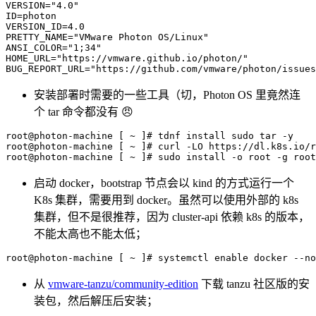
VERSION
=
"4.0"
ID
=
VERSION_ID
=
4.0
PRETTY_NAME
=
"VMware Photon OS/Linux"
ANSI_COLOR
=
"1;34"
HOME_URL
=
"https://vmware.github.io/photon/"
BUG_REPORT_URL
=
"https://github.com/vmware/photon/issues
安装部署时需要的一些工具（切，Photon OS 里竟然连
个 tar 命令都没有 😠
root@photon-machine 
[
 ~ 
]
# tdnf install sudo tar -y
root@photon-machine 
[
 ~ 
]
# curl -LO https://dl.k8s.io/r
root@photon-machine 
[
 ~ 
]
# sudo install -o root -g root
启动 docker，bootstrap 节点会以 kind 的方式运行一个
K8s 集群，需要用到 docker。虽然可以使用外部的 k8s
集群，但不是很推荐，因为 cluster-api 依赖 k8s 的版本，
不能太高也不能太低；
root@photon-machine 
[
 ~ 
]
# systemctl enable docker --no
从
vmware-tanzu/community-edition
下载 tanzu 社区版的安
装包，然后解压后安装；