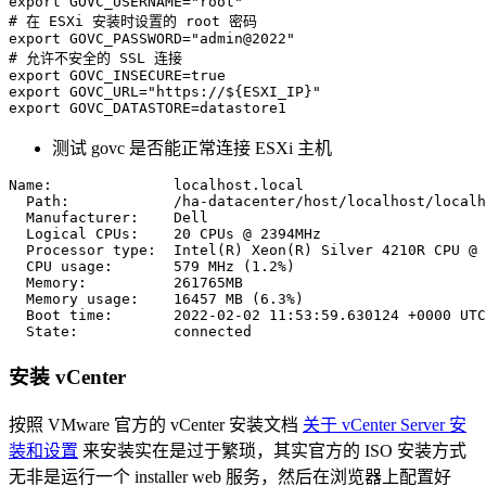
export
GOVC_USERNAME
=
"root"
# 在 ESXi 安装时设置的 root 密码
export
GOVC_PASSWORD
=
"admin@2022"
# 允许不安全的 SSL 连接
export
GOVC_INSECURE
=
export
GOVC_URL
=
"https://
${ESXI_IP}
"
export
GOVC_DATASTORE
=
datastore1
测试 govc 是否能正常连接 ESXi 主机
Name:              localhost.local

  Path:            /ha-datacenter/host/localhost/localh
  Manufacturer:    Dell

  Logical CPUs:    
20
 CPUs @ 2394MHz

  Processor type:  Intel
(
R
)
 Xeon
(
R
)
 Silver 4210R CPU @ 
  CPU usage:       
579
 MHz 
(
1.2
%
)
  Memory:          261765MB

  Memory usage:    
16457
 MB 
(
6.3
%
)
  Boot time:       
2022
-02-02 
11
:53:59.630124 +0000 UTC

  State:           connected
安装 vCenter
按照 VMware 官方的 vCenter 安装文档
关于 vCenter Server 安
装和设置
来安装实在是过于繁琐，其实官方的 ISO 安装方式
无非是运行一个 installer web 服务，然后在浏览器上配置好