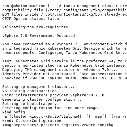
root@photon-machine 
[
 ~ 
]
# tanzu management-cluster cre
compatibility 
file
(
/root/.config/tanzu/tkg/compatibili
BOM files inside /root/.config/tanzu/tkg/bom already ex
CEIP Opt-in status: 
false
Validating the pre-requisites
..
.

vSphere 
7.0
 Environment Detected.

You have connected to a vSphere 
7.0
 environment 
which
 d
an integrated Tanzu Kubernetes Grid Service 
which
 turns
resource pools. Configuring Tanzu Kubernetes Grid Servi
Tanzu Kubernetes Grid Service is the preferred way to c
deploy a non-integrated Tanzu Kubernetes Grid instance 
Deploying TKG management cluster on vSphere 
7.0
..
.

Identity Provider not configured. Some authentication f
Checking if VSPHERE_CONTROL_PLANE_ENDPOINT 192.168.20.9
Setting up management cluster...

Validating configuration...

Using infrastructure provider vsphere:v0.7.10

Generating cluster configuration...

Setting up bootstrapper...

Fetching configuration for kind node image...

kindConfig:

 &{{Cluster kind.x-k8s.io/v1alpha4}  [{  map[] [{/var/r
kind: ClusterConfiguration

imageRepository: projects.registry.vmware.com/tkg
