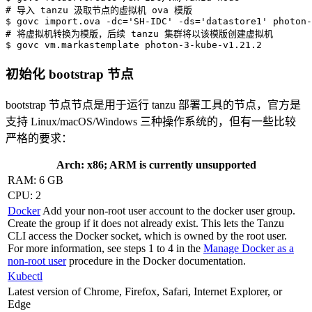
# 导入 tanzu 汲取节点的虚拟机 ova 模版
$ govc import.ova 
-dc
=
'SH-IDC'
-ds
=
'datastore1'
# 将虚拟机转换为模版，后续 tanzu 集群将以该模版创建虚拟机
$ govc vm.markastemplate photon-3-kube-v1.21.2
初始化 bootstrap 节点
bootstrap 节点节点是用于运行 tanzu 部署工具的节点，官方是
支持 Linux/macOS/Windows 三种操作系统的，但有一些比较
严格的要求：
Arch: x86; ARM is currently unsupported
RAM: 6 GB
CPU: 2
Docker
Add your non-root user account to the docker user group.
Create the group if it does not already exist. This lets the Tanzu
CLI access the Docker socket, which is owned by the root user.
For more information, see steps 1 to 4 in the
Manage Docker as a
non-root user
procedure in the Docker documentation.
Kubectl
Latest version of Chrome, Firefox, Safari, Internet Explorer, or
Edge