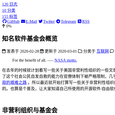
120
日志
10
分类
155
标签
GitHub
E-Mail
Twitter
Telegram
RSS
0%
知名软件基金会概览
发表于
2020-02-28
更新于
2020-03-01
分类于
互联网
For the benefit of all. —–
NASA motto.
在去年的时候就计划着写一些关于美国非营利性组织的一些文章
了这个社会公民自发自救的能力在官僚体制下被严格限制，几乎
寂的艰难之路
。所以最近就开始打算写一些关于非营利性组织
的。也算是个普及，让大家知道自己所使用的开源软件/自由
非营利组织与基金会