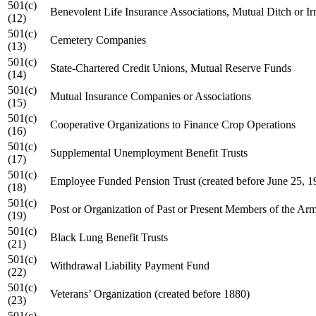
501(c)
Benevolent Life Insurance Associations, Mutual Ditch or I
(12)
501(c)
Cemetery Companies
(13)
501(c)
State-Chartered Credit Unions, Mutual Reserve Funds
(14)
501(c)
Mutual Insurance Companies or Associations
(15)
501(c)
Cooperative Organizations to Finance Crop Operations
(16)
501(c)
Supplemental Unemployment Benefit Trusts
(17)
501(c)
Employee Funded Pension Trust (created before June 25, 1
(18)
501(c)
Post or Organization of Past or Present Members of the Ar
(19)
501(c)
Black Lung Benefit Trusts
(21)
501(c)
Withdrawal Liability Payment Fund
(22)
501(c)
Veterans’ Organization (created before 1880)
(23)
501(c)