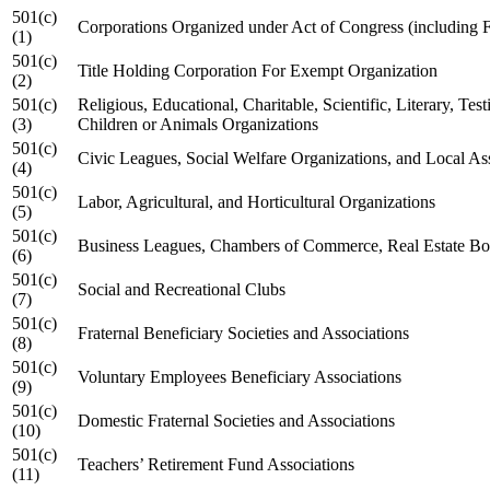
501(c)
Corporations Organized under Act of Congress (including F
(1)
501(c)
Title Holding Corporation For Exempt Organization
(2)
501(c)
Religious, Educational, Charitable, Scientific, Literary, Tes
(3)
Children or Animals Organizations
501(c)
Civic Leagues, Social Welfare Organizations, and Local As
(4)
501(c)
Labor, Agricultural, and Horticultural Organizations
(5)
501(c)
Business Leagues, Chambers of Commerce, Real Estate Boa
(6)
501(c)
Social and Recreational Clubs
(7)
501(c)
Fraternal Beneficiary Societies and Associations
(8)
501(c)
Voluntary Employees Beneficiary Associations
(9)
501(c)
Domestic Fraternal Societies and Associations
(10)
501(c)
Teachers’ Retirement Fund Associations
(11)