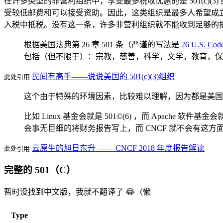
在许多类型的非营利组织中，享受最多税收优惠的是 501(c)(3
受较低邮费和可以接受资助。因此，这类组织是最多人希望成
入税中抵税。没有这一条，许多非营利组织就不能收到足够的
根据美国法典第 26 章 501 条（严谨的写法是
26 U.S. Code
包括（但不限于）：宗教，慈善，科学，文学，教育，保护妇
民间有高手——说说美国的 501(c)(3)组织
此处引用
这个由于特殊的环境因素，比较难以理解，因为都是美国的组织
比如 Linux 基金会就是 501©(6) ，而 Apache
会事无巨细的将财务报告写上，而 CNCF 就不会有这方
云原生的旭日东升 —— CNCF 2018 年度报告解读
此处引用
完整的 501（C）
暂时没找到中文版，我就不翻译了 😂（懒
Type