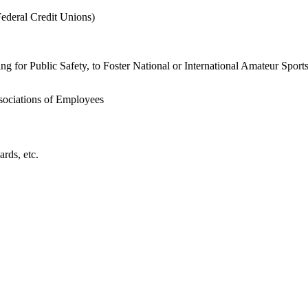
ederal Credit Unions)
ting for Public Safety, to Foster National or International Amateur Spor
sociations of Employees
rds, etc.