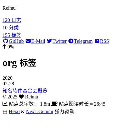
Reimu
120
日志
10
分类
155
标签
GitHub
E-Mail
Twitter
Telegram
RSS
0%
org
标签
2020
02-28
知名软件基金会概览
©
2025
Reimu
站点总字数：
1.8m
站点阅读时长 ≈
26:45
由
Hexo
&
NexT.Gemini
强力驱动