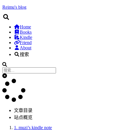
Reimu's blog
Home
Books
Kindle
Friend
About
搜索
文章目录
站点概览
1.
muzi’s kindle note