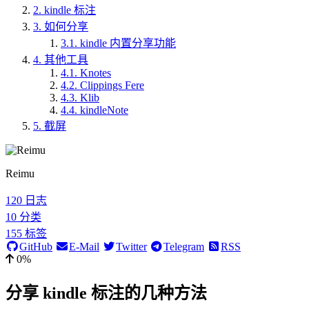
2.
kindle 标注
3.
如何分享
3.1.
kindle 内置分享功能
4.
其他工具
4.1.
Knotes
4.2.
Clippings Fere
4.3.
Klib
4.4.
kindleNote
5.
截屏
Reimu
120
日志
10
分类
155
标签
GitHub
E-Mail
Twitter
Telegram
RSS
0%
分享 kindle 标注的几种方法