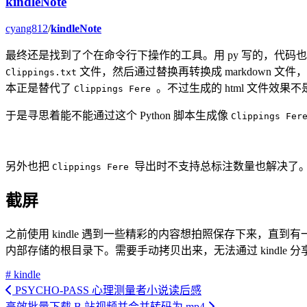
kindleNote
cyang812
/
kindleNote
最终还是找到了个在命令行下操作的工具。用 py 写的，代码也就
文件，然后通过替换再转换成 markdown 文
Clippings.txt
本正是替代了
。不过生成的 html 文件
Clippings Fere
于是寻思着能不能通过这个 Python 脚本生成像
Clippings Fe
另外也把
导出时不支持总标注数量也解决了
Clippings Fere
截屏
之前使用 kindle 遇到一些精彩的内容想拍照保存下来，直到有
内部存储的根目录下。需要手动拷贝出来，无法通过 kindle 分
# kindle
PSYCHO-PASS 心理测量者小说读后感
高效批量下载 B 站视频并合并转码为 mp4