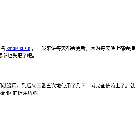
域名
kindle.k8s.li
，一般来讲每天都会更新，因为每天晚上都会捧
那天想必也失眠了吧。
好长时间就没用。到后来三番五次地使用了几下，就完全依赖上了。就
ndle 的标注功能。