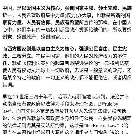
中国，是
以爱国主义为核心，强调国家主权、领土完整、民族
统一
，人民希望政府集中力量(权力)办大事，也就是所谓的
国
家有力量、人民有信仰、民族有希望
所宣传的那样。在中国人
心中，他们享有的一切权利都是政府赏赐给他们的，所以要感
谢党、感谢政府，感谢国家……
而
西方国家则是以自由主义为核心，强调公民自由、民主宪
政、三权分立
。在民主国家，他们的人民对政府权力的不信
任，就如《权利法案》的起草者杰斐逊评论的“一部权利法案
使人民有权对抗地球上一切政府，无论是一般意义的政府，还
是某个特定的政府；一切正义的政府都不能拒绝它，或者闪烁
其词。
早在 20 世纪三四十年代，哈耶克就明确地认识到，法治并不
意指当权者或政府以法律为手段来治理社会，即“rule by
law”，而首先且必定是政府及其领导人先遵守法律；换句话
说，法治首先就意味着政府本身和任何公民一样要受预先制定
的法律规则尤其是宪法所约束，这才是“the Rule of Law”（哈
耶克在其著作中经常用大写的这个词组来专门指称“法治”）。