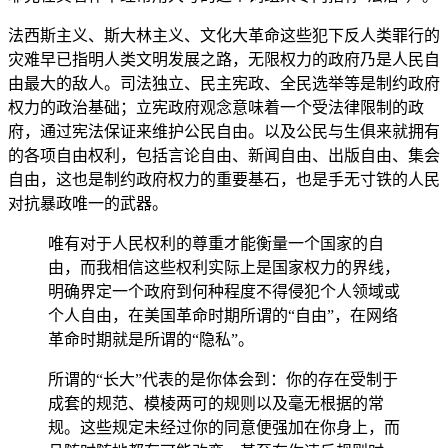
法西斯主义、斯大林主义、文化大革命这些犯下反人类罪行的
灾难早已指明人类文明发展之路，无限权力的政府乃是人民自
由最大的敌人。司法独立、民主宪政、全民选举等是制约政府
权力的政治基础；立宪政府观念意味着一个受法律限制的政
府，通过宪法保证来维护公民自由。以及公民与生俱来就拥有
的各项自由权利，包括言论自由、新闻自由、出版自由、集会
自由，这也是制约政府权力的重要基石，也是手无寸铁的人民
对抗暴政唯一的武器。
唯有对于人民权利的尊重才能衡量一个国家的自
由，而我相信这些权利实际上是国家权力的界线，
明确界定一个政府到何种程度不得侵犯个人领域或
个人自由，在美国革命时期所谓的“自由”，在网络
革命时期就是所谓的“隐私”。
所谓的“长大”代表的是你体会到：你的存在受制于
成套的规范、模棱两可的规则以及毫无根据的常
规。这些规定未经过你的同意便强加在你身上，而