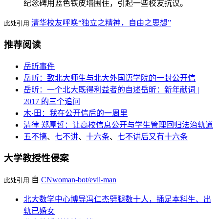
纪念碑用蓝色铁皮墙围住，引起一些校友抗议。
清华校友呼唤“独立之精神，自由之思想”
此处引用
推荐阅读
岳昕事件
岳昕：致北大师生与北大外国语学院的一封公开信
岳昕：一个北大既得利益者的自述
岳昕：新年献词 |
2017 的三个追问
木·田：我在公开信后的一周里
清律 郑厚哲：让高校信息公开与学生管理回归法治轨道
五不搞
、
七不讲
、
十六条
、
七不讲后又有十六条
大学教授性侵案
自
CNwoman-bot/evil-man
此处引用
北大数学中心博导冯仁杰劈腿数十人，插足本科生、出
轨已婚女