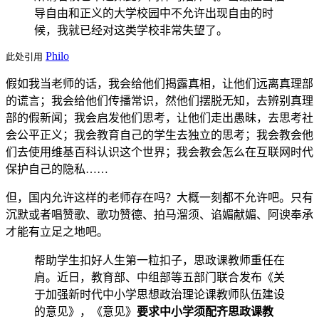
导自由和正义的大学校园中不允许出现自由的时
候，我就已经对这类学校非常失望了。
Philo
此处引用
假如我当老师的话，我会给他们揭露真相，让他们远离真理部
的谎言；我会给他们传播常识，然他们摆脱无知，去辨别真理
部的假新闻；我会启发他们思考，让他们走出愚昧，去思考社
会公平正义；我会教育自己的学生去独立的思考；我会教会他
们去使用维基百科认识这个世界；我会教会怎么在互联网时代
保护自己的隐私……
但，国内允许这样的老师存在吗？大概一刻都不允许吧。只有
沉默或者唱赞歌、歌功赞德、拍马溜须、谄媚献媚、阿谀奉承
才能有立足之地吧。
帮助学生扣好人生第一粒扣子，思政课教师重任在
肩。近日，教育部、中组部等五部门联合发布《关
于加强新时代中小学思想政治理论课教师队伍建设
的意见》，《意见》
要求中小学须配齐思政课教