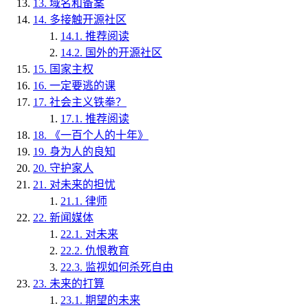
13.
域名和备案
14.
多接触开源社区
14.1.
推荐阅读
14.2.
国外的开源社区
15.
国家主权
16.
一定要逃的课
17.
社会主义铁拳？
17.1.
推荐阅读
18.
《一百个人的十年》
19.
身为人的良知
20.
守护家人
21.
对未来的担忧
21.1.
律师
22.
新闻媒体
22.1.
对未来
22.2.
仇恨教育
22.3.
监视如何杀死自由
23.
未来的打算
23.1.
期望的未来