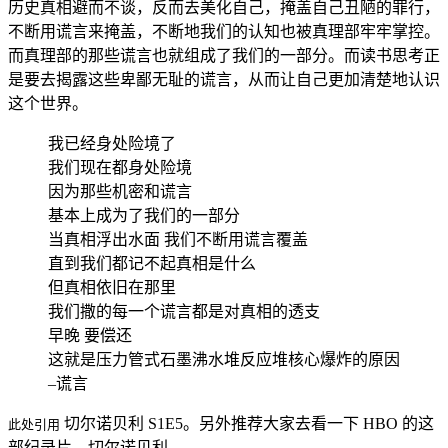
历史真相避而不谈，反而去美化自己，掩盖自己丑陋的罪行，
不断用谎言来掩盖，不断地我们的认知也被真理部牢牢掌控。
而真理部的那些谎言也就组成了我们的一部分。而读书思考正
是要去揭露这些卑鄙无耻的谎言，从而让自己更加清楚地认识
这个世界。
我已经身处险境了
我们现在都身处险境
因为那些机密和谎言
基本上成为了我们的一部分
当真相浮出水面 我们不断用谎言覆盖
直到我们都记不起真相是什么
但真相依旧在那里
我们撒的每一个谎言都是对真相的透支
早晚 要偿还
这就是压力管式石墨沸水堆反应堆核心爆炸的原因
–谎言
切尔诺贝利 S1E5。另外推荐大家去看一下 HBO 的这
此处引用
部纪录片，切尔诺贝利