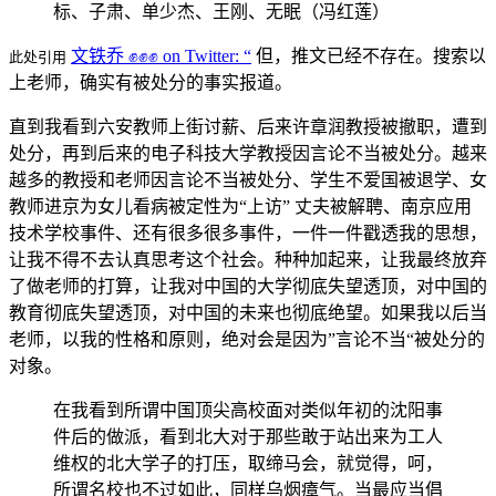
标、子肃、单少杰、王刚、无眠（冯红莲）
文铁乔 ✊️✊️✊️ on Twitter: “
但，推文已经不存在。搜索以
此处引用
上老师，确实有被处分的事实报道。
直到我看到六安教师上街讨薪、后来许章润教授被撤职，遭到
处分，再到后来的电子科技大学教授因言论不当被处分。越来
越多的教授和老师因言论不当被处分、学生不爱国被退学、女
教师进京为女儿看病被定性为“上访” 丈夫被解聘、南京应用
技术学校事件、还有很多很多事件，一件一件戳透我的思想，
让我不得不去认真思考这个社会。种种加起来，让我最终放弃
了做老师的打算，让我对中国的大学彻底失望透顶，对中国的
教育彻底失望透顶，对中国的未来也彻底绝望。如果我以后当
老师，以我的性格和原则，绝对会是因为”言论不当“被处分的
对象。
在我看到所谓中国顶尖高校面对类似年初的沈阳事
件后的做派，看到北大对于那些敢于站出来为工人
维权的北大学子的打压，取缔马会，就觉得，呵，
所谓名校也不过如此，同样乌烟瘴气。当最应当倡