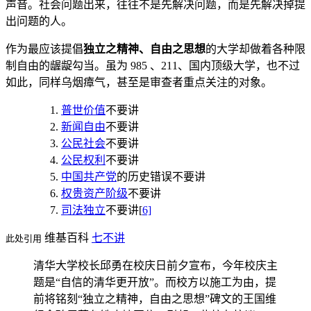
声音。社会问题出来，往往不是先解决问题，而是先解决掉提
出问题的人。
作为最应该提倡
独立之精神、自由之思想
的大学却做着各种限
制自由的龌龊勾当。虽为 985 、211、国内顶级大学，也不过
如此，同样乌烟瘴气，甚至是审查者重点关注的对象。
普世价值
不要讲
新闻自由
不要讲
公民社会
不要讲
公民权利
不要讲
中国共产党
的历史错误不要讲
权贵资产阶级
不要讲
司法独立
不要讲[
6]
维基百科
七不讲
此处引用
清华大学校长邱勇在校庆日前夕宣布，今年校庆主
题是“自信的清华更开放”。而校方以施工为由，提
前将铭刻“独立之精神，自由之思想”碑文的王国维