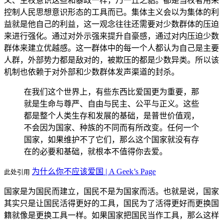
义、主权意识这些和暴政一样，乃一丘之貂。都是当权者用来
控制人民思想意识形态的工具而已。集体主义会以为集体的利
益就是他自己的利益，这一观念往往还需要对少数群体的压迫
来进行强化。通过对外示强来提升自豪感，通过对内压迫少数
群体来建立优越感。这一群体中的每一个人都认为自己是主要
人群，外部势力都是敌对的，被欺压的都是少数异类。所以该
机制也依赖于对外部和少数群体发声渠道的封杀。
在我们这个世界上，有些东西比爱国更为重要，那
就是生命与尊严、自由与民主、公平与正义。这些
都是整个人类生存和发展的基础，是普世价值观，
不会因为国家、种族的不同而有所改变。任何一个
国家，如果维护不了它们，那么这个国家就没有存
在的必要和基础，就根本不值得你去爱。
为什么你不应该爱国 | A Geek’s Page
此处引用
国家是为国民而建立，国民不是为国家而活。也就是说，国家
其实只是让国民活得更好的工具，国民为了活得更好而更换国
籍就像是更换工具一样。如果国家把国民当作工具，那么这样