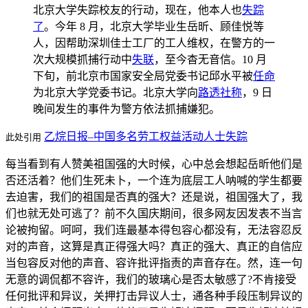
北京大学失踪校友的行动，现在，他本人也
失踪
了
。今年 8 月，北京大学毕业生岳昕、顾佳悦等
人，因帮助深圳佳士工厂的工人维权，在警方的一
次大规模抓捕行动中
失联
，至今杳无音信。10 月
下旬，前北京市国家安全局党委书记邱水平被
任命
为北京大学党委书记。北京大学向
路透社称
，9 日
晚间发生的事件为警方依法抓捕嫌犯。
乙烷日报–中国多名劳工权益活动人士失踪
此处引用
每当看到有人赞美祖国强的大时候，心中总会想起岳昕他们是
否还活着？他们生死未卜，一个连为底层工人呐喊的学生都要
去迫害，我们的祖国是否真的强大？还是说，祖国强大了，我
们也就无处可逃了？前不久国庆期间，很多网友因发表不当言
论被拘留。呵呵，我们连最基本得包容心都没有，无法容忍反
对的声音，这算是真正得强大吗？真正的强大、真正的自信应
当包容反对他的声音、容许批评指责的声音存在。然，连一句
无意的调侃都不容许，我们的玻璃心是否太敏感了?不肯接受
任何批评和异议，关押打击异议人士，通各种手段压制异议的