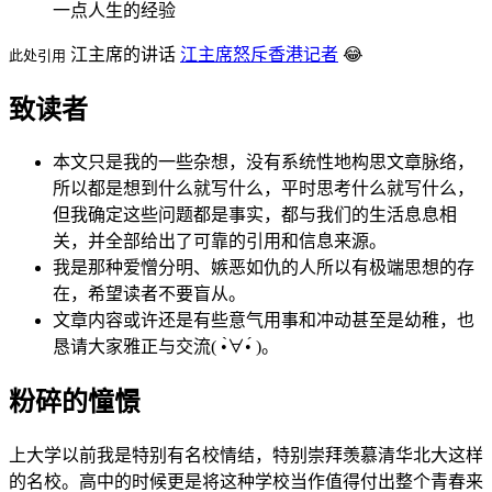
一点人生的经验
江主席的讲话
江主席怒斥香港记者
😂
此处引用
致读者
本文只是我的一些杂想，没有系统性地构思文章脉络，
所以都是想到什么就写什么，平时思考什么就写什么，
但我确定这些问题都是事实，都与我们的生活息息相
关，并全部给出了可靠的引用和信息来源。
我是那种爱憎分明、嫉恶如仇的人所以有极端思想的存
在，希望读者不要盲从。
文章内容或许还是有些意气用事和冲动甚至是幼稚，也
恳请大家雅正与交流( •̀∀•́ )。
粉碎的憧憬
上大学以前我是特别有名校情结，特别崇拜羡慕清华北大这样
的名校。高中的时候更是将这种学校当作值得付出整个青春来