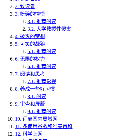
2.
致读者
3.
粉碎的憧憬
3.1.
推荐阅读
3.2.
大学教授性侵案
4.
破灭的梦想
5.
可笑的战狼
5.1.
推荐阅读
6.
无限的权力
6.1.
推荐阅读
7.
阅读和思考
7.1.
推荐影视
8.
养成一些好习惯
8.1.
阅读
9.
审查和屏蔽
9.1.
推荐阅读
10.
远离国内局域网
11.
多使用谷歌和维基百科
12.
科学上网