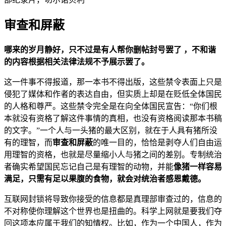
审查和屏蔽
哪来的岁月静好，只不过是有人帮你删帖封号罢了
，不和谐
的内容根据相关法律法规不予展示罢了。
这一件事不得报道，那一本书不得出版，这些禁令表面上只是
侵犯了媒体和作者的表达自由，但实质上却是在贬低全体国民
的人格和尊严。这些禁令完全是在向全体国民宣告：“你们根
本就没有资格了解这件事情的真相，也没有资格阅读那本书稿
的文字。”一个人与一头猪的最大区别，就在于人具有猪所没
有的理智，而
审查和屏蔽
的唯一目的，恰恰是剥夺人们自由运
用理智的资格，也就是尽量缩小人与猪之间的差别。专制统治
者确实希望国民忘记自己是有理智的动物，并能
像猪一样容易
满足，只需有足以果腹的食物，就会对统治者感恩戴德。
互联网封锁将导致你接受的信息都是真理部审查过的，信息的
不对称使你理解这个世界也是扭曲的。科学上网就是要我们夺
回这项本应属于我们的知情权。比如，作为一个中国人，作为