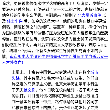
追求，更是被像很衡水中学这样的高考工厂所洗脑，发誓一定
要进入这种名校。即便是到了大一大二的时候，也特别羡慕其
他名校的学生多么优秀。直到后来了解到了
北大岳昕事件
以
及
佳士事件
后，如今的这些大学，他们的形象在我心中砰然
倒塌，彻底粉碎之前的崇拜。甚至有一种痛恨感，痛恨他们作
为国内顶级的学府却做着打压为受压迫的工人维权学生的龌龊
勾当。直到现在岳昕、沈梦雨以及众多为佳士员工发声的学生
们仍然生死不明。再到后来的复旦大学修改校章，去除
自由思
，增加
。还有众多研究生导师做出禽兽不如的事
想
**的领导
情，
南京邮电大学研究生导师逼死学生？继蒋同学自杀后又一
人意外身亡！
上周末，十余名中国劳工权益活动人士在数个
城市
失踪
，其中有至少 5 名大学在校或毕业生，他们自
称坚定的马克思主义者。北京大学历史学系本科生
于天夫
撰文称
，他 9 日晚在校内遭到 5 名不明人士
的殴打，并目击到该校药学院毕业生张圣业被扭拽
到一辆黑色轿车上带走，路过现场的其他几名同学
也被要求删除拍下的照片。张圣业此前发起了寻找