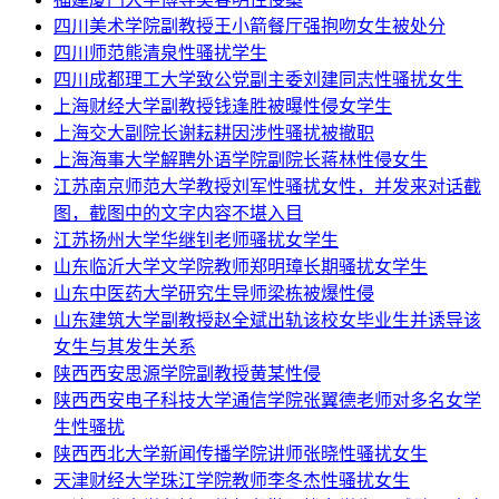
四川美术学院副教授王小箭餐厅强抱吻女生被处分
四川师范熊清泉性骚扰学生
四川成都理工大学致公党副主委刘建同志性骚扰女生
上海财经大学副教授钱逢胜被曝性侵女学生
上海交大副院长谢耘耕因涉性骚扰被撤职
上海海事大学解聘外语学院副院长蒋林性侵女生
江苏南京师范大学教授刘军性骚扰女性，并发来对话截
图，截图中的文字内容不堪入目
江苏扬州大学华继钊老师骚扰女学生
山东临沂大学文学院教师郑明璋长期骚扰女学生
山东中医药大学研究生导师梁栋被爆性侵
山东建筑大学副教授赵全斌出轨该校女毕业生并诱导该
女生与其发生关系
陕西西安思源学院副教授黄某性侵
陕西西安电子科技大学通信学院张翼德老师对多名女学
生性骚扰
陕西西北大学新闻传播学院讲师张晓性骚扰女生
天津财经大学珠江学院教师李冬杰性骚扰女生