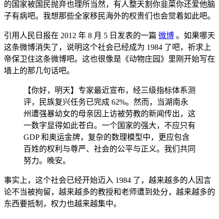
的国家被国民抛弃也理所当然，有人整天割你韭菜你还爱他脑
子有病吧。我想那些全家移民海外的权贵们也会觉着如此吧。
引用人民日报在 2012 年 8 月 5 日发表的一篇
微博
。如果哪天
这条微博消失了，说明这个社会已经成为 1984 了吧，祈求上
帝保卫住这条微博吧。这也很像是《动物庄园》里刚开始写在
墙上的那几句话吧。
【你好，明天】专家最近宣布，经三级指标体系测
评，民族复兴任务已完成 62%。然而，当湖南永
州遭强暴幼女的母亲因上访被劳教的新闻传出，这
一数字显得如此苍白。一个国家的强大，不应只有
GDP 和奥运金牌，复杂的数理模型中，更应包含
百姓的权利与尊严、社会的公平与正义。我们共同
努力。晚安。
事实上，这个社会已经开始迈入 1984 了，越来越多的人因言
论不当被拘留，越来越多的教授和老师遭到处分，越来越多的
东西要抵制，权力也越来越集中。