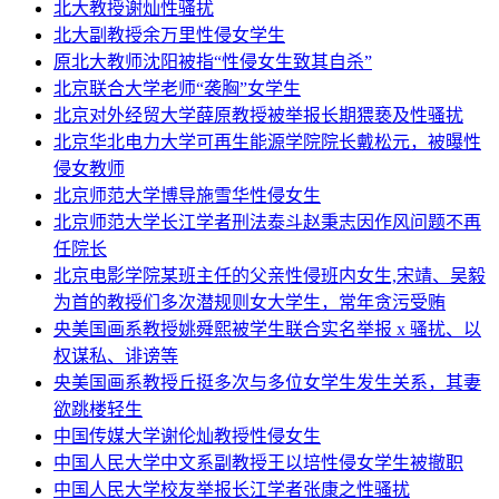
北大教授谢灿性骚扰
北大副教授余万里性侵女学生
原北大教师沈阳被指“性侵女生致其自杀”
北京联合大学老师“袭胸”女学生
北京对外经贸大学薛原教授被举报长期猥亵及性骚扰
北京华北电力大学可再生能源学院院长戴松元，被曝性
侵女教师
北京师范大学博导施雪华性侵女生
北京师范大学长江学者刑法泰斗赵秉志因作风问题不再
任院长
北京电影学院某班主任的父亲性侵班内女生,宋靖、吴毅
为首的教授们多次潜规则女大学生，常年贪污受贿
央美国画系教授姚舜熙被学生联合实名举报 x 骚扰、以
权谋私、诽谤等
央美国画系教授丘挺多次与多位女学生发生关系，其妻
欲跳楼轻生
中国传媒大学谢伦灿教授性侵女生
中国人民大学中文系副教授王以培性侵女学生被撤职
中国人民大学校友举报长江学者张康之性骚扰