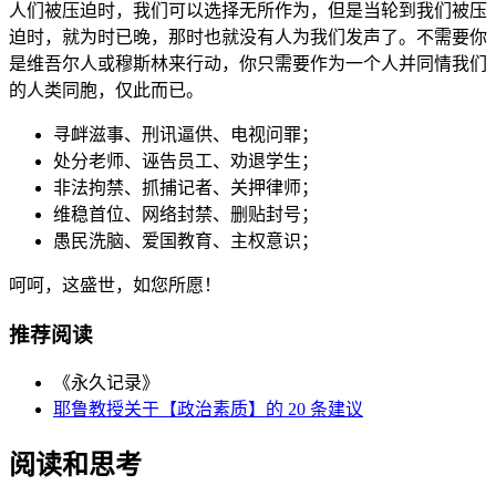
人们被压迫时，我们可以选择无所作为，但是当轮到我们被压
迫时，就为时已晚，那时也就没有人为我们发声了。不需要你
是维吾尔人或穆斯林来行动，你只需要作为一个人并同情我们
的人类同胞，仅此而已。
寻衅滋事、刑讯逼供、电视问罪；
处分老师、诬告员工、劝退学生；
非法拘禁、抓捕记者、关押律师；
维稳首位、网络封禁、删贴封号；
愚民洗脑、爱国教育、主权意识；
呵呵，这盛世，如您所愿！
推荐阅读
《永久记录》
耶鲁教授关于【政治素质】的 20 条建议
阅读和思考