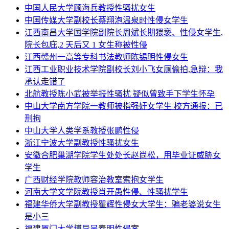
中国人民大学顾海兵教授性骚扰女生
中国传媒大学副校长蔡翔泡温泉时性侵女学生
江西南昌大学国学院副院长周斌长期猥亵、性侵女学生,
院长包庇,2 天后又 1 女生称被性侵
江西赣州一高等专科书法教师陈锡明性侵女生
江西工业职业技术学院副校长刘小飞女厕偷拍,急辩：我
承认走错了
北航教授陈小武被举报性骚扰 疑似曾致手下学生怀孕
中山大学南方学院一教师被指强奸女学生 校方通报：已
刑拘
中山大学人类学系教授张鹏性侵
浙江宁波大学副教授性骚扰女生
安徽合肥巢湖学院学生处处长赵尚松，用毕业证威胁女
学生
广西财经学院教师容治教室索抱女学生
河南大学文学院教授肖开愚性侵、性骚扰学生
福建华侨大学副教授瞿辉性侵女大学生：骗老婆说女生
是小三
福建厦门大学博导吴春明性侵案