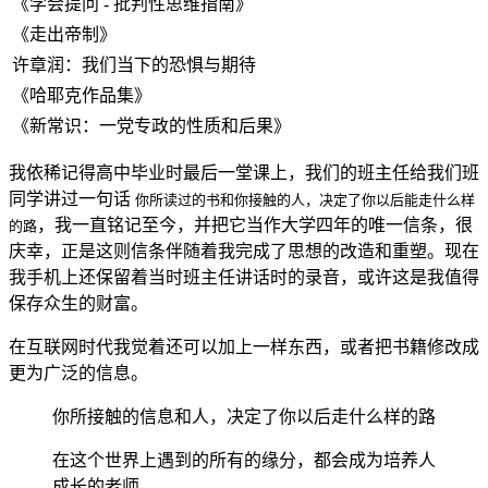
《学会提问 - 批判性思维指南》
《走出帝制》
许章润：我们当下的恐惧与期待
《哈耶克作品集》
《新常识：一党专政的性质和后果》
我依稀记得高中毕业时最后一堂课上，我们的班主任给我们班
同学讲过一句话
你所读过的书和你接触的人，决定了你以后能走什么样
，我一直铭记至今，并把它当作大学四年的唯一信条，很
的路
庆幸，正是这则信条伴随着我完成了思想的改造和重塑。现在
我手机上还保留着当时班主任讲话时的录音，或许这是我值得
保存众生的财富。
在互联网时代我觉着还可以加上一样东西，或者把书籍修改成
更为广泛的信息。
你所接触的信息和人，决定了你以后走什么样的路
在这个世界上遇到的所有的缘分，都会成为培养人
成长的老师