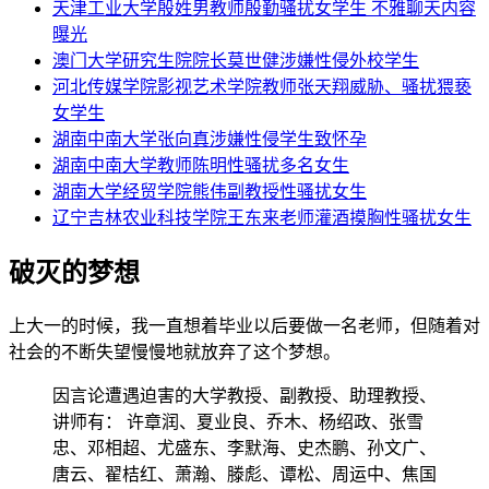
天津工业大学殷姓男教师殷勤骚扰女学生 不雅聊天内容
曝光
澳门大学研究生院院长莫世健涉嫌性侵外校学生
河北传媒学院影视艺术学院教师张天翔威胁、骚扰猥亵
女学生
湖南中南大学张向真涉嫌性侵学生致怀孕
湖南中南大学教师陈明性骚扰多名女生
湖南大学经贸学院熊伟副教授性骚扰女生
辽宁吉林农业科技学院王东来老师灌酒摸胸性骚扰女生
破灭的梦想
上大一的时候，我一直想着毕业以后要做一名老师，但随着对
社会的不断失望慢慢地就放弃了这个梦想。
因言论遭遇迫害的大学教授、副教授、助理教授、
讲师有： 许章润、夏业良、乔木、杨绍政、张雪
忠、邓相超、尤盛东、李默海、史杰鹏、孙文广、
唐云、翟桔红、萧瀚、滕彪、谭松、周运中、焦国