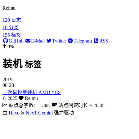
Reimu
120
日志
10
分类
155
标签
GitHub
E-Mail
Twitter
Telegram
RSS
0%
装机
标签
2019
06-28
一次愉悦地装机 AMD YES
©
2025
Reimu
站点总字数：
1.8m
站点阅读时长 ≈
26:45
由
Hexo
&
NexT.Gemini
强力驱动