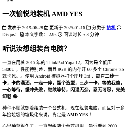
一次愉悦地装机 AMD YES
发表于
2019-06-28
更新于
2025-01-16
分类于
搞机
Disqus：
本文字数：
2.9k
阅读时长 ≈
3 分钟
听说汝想组装台电脑？
一直在用着 2015 年的 ThinkPad Yoga 12，因为是个低压
5300U ，性能特别差，而且 8GB 的内存开 60 多个 Chrome tab
就卡死。。使用 Android 模拟器打个崩坏 3rd ，简直
三秒一
卡，卡的潇洒，一走一停，摆个造型，三步一卡，等的我傻，
一心等待，缓冲失败，继续等待，闪退无奈，忍无可忍，完美
卸载 😂
种种不顺就想着组装一个台式机，现在组装电脑，而且对于多
年捡垃圾的垃圾佬来说，肯定是
AMD YES ！
心里种草很久了，一直想组装个台式机用，最近看到 2600 +