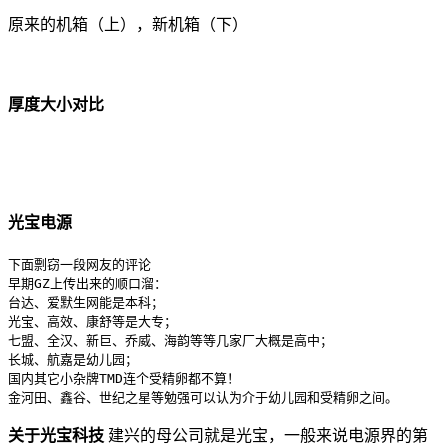
原来的机箱（上），新机箱（下）
厚度大小对比
光宝电源
下面剽窃一段网友的评论

早期GZ上传出来的顺口溜：

台达、爱默生网能是本科；

光宝、高效、康舒等是大专；

七盟、全汉、新巨、乔威、海韵等等几家厂大概是高中；

长城、航嘉是幼儿园；

国内其它小杂牌TMD连个受精卵都不算！

金河田、鑫谷、世纪之星等勉强可以认为介于幼儿园和受精卵之间。
关于光宝科技
建兴的母公司就是光宝，一般来说电源界的第