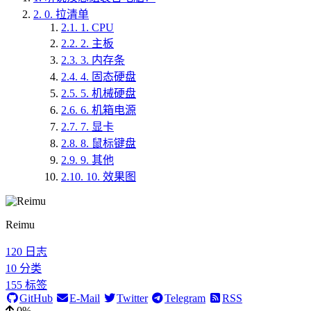
2.
0. 拉清单
2.1.
1. CPU
2.2.
2. 主板
2.3.
3. 内存条
2.4.
4. 固态硬盘
2.5.
5. 机械硬盘
2.6.
6. 机箱电源
2.7.
7. 显卡
2.8.
8. 鼠标键盘
2.9.
9. 其他
2.10.
10. 效果图
Reimu
120
日志
10
分类
155
标签
GitHub
E-Mail
Twitter
Telegram
RSS
0%