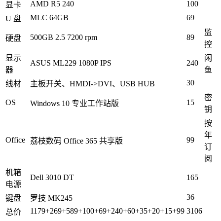
AMD R5 240
100
显卡
MLC 64GB
69
U 盘
监
500GB 2.5 7200 rpm
89
硬盘
控
显示
闲
ASUS ML229 1080P IPS
240
器
鱼
30
线材
主板开关、HMDI->DVI、USB HUB
密
OS
15
Windows 10 专业工作站版
钥
按
年
Office
99
荔枝数码 Office 365 共享版
订
阅
机箱
Dell 3010 DT
165
电源
36
键盘
罗技 MK245
1179+269+589+100+69+240+60+35+20+15+99
3106
总价