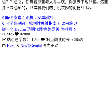
语？？总之，你觉着那些老大哥喜欢，你就去下载那些。这些
并不是必须的，只是将我们的手机装修的更粉红 😂。
# life
# 安卓
# 刷机
# 安卓刷机
《学会提问：批判性思维指南 》读书笔记
搓一个 Debian 透明代理/旁路网关 虚拟机
©
2025
Reimu
站点总字数：
1.8m
站点阅读时长 ≈
26:45
由
Hexo
&
NexT.Gemini
强力驱动