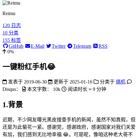
Reimu
120
日志
10
分类
155
标签
GitHub
E-Mail
Twitter
Telegram
RSS
0%
一键粉红手机😂
发表于
2019-06-30
更新于
2025-01-16
分类于
搞机
Disqus：
本文字数：
10k
阅读时长 ≈
9 分钟
1.背景
近期，不少网友曝光黑皮搜查手机的新闻，虽然不知真假，但
还是为此菊花一紧。感谢党，感谢政府，感谢国家对我们关爱
有加，我们感到无比地幸福 😂。可是呢，像咱这种老大哥不