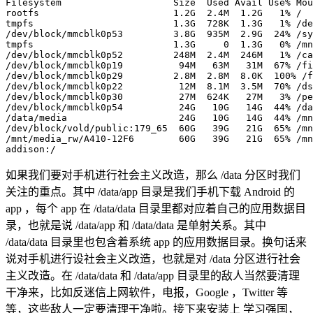
Filesystem                    Size  Used Avail Use% Mou
rootfs                        
1
.2G  
2
.4M  
1
.2G   
1
% /

tmpfs                         
1
.3G  728K  
1
.3G   
1
% /de
/dev/block/mmcblk0p53         
3
.8G  935M  
2
.9G  
24
% /sy
tmpfs                         
1
.3G     
0
1
.3G   
0
% /mn
/dev/block/mmcblk0p52         248M  
2
.4M  246M   
1
% /ca
/dev/block/mmcblk0p19          94M   63M   31M  
67
% /fi
/dev/block/mmcblk0p29         
2
.8M  
2
.8M  
8
.0K  
100
% /f
/dev/block/mmcblk0p22          12M  
8
.1M  
3
.5M  
70
% /ds
/dev/block/mmcblk0p30          27M  624K   27M   
3
% /pe
/dev/block/mmcblk0p54          24G   10G   14G  
44
% /da
/data/media                    24G   10G   14G  
44
% /mn
/dev/block/vold/public:179_65  60G   39G   21G  
65
% /mn
/mnt/media_rw/A410-12F6        60G   39G   21G  
65
% /mn
addison:/
如果我们要对手机进行社会主义改造，那么 /data 分区时我们
关注的重点。其中 /data/app 目录是我们手机下载 Android 的
app ，每个 app 在 /data/data 目录里都对应着自己的应用数据目
录，也就是说 /data/app 和 /data/data 是单射关系。其中
/data/data 目录里也包含着系统 app 的应用数据目录。换句话来
说对手机进行设社会主义改造，也就是对 /data 分区进行社会
主义改造。在 /data/data 和 /data/app 目录里的敌人当然要清理
干净来，比如反迷信上网软件，电报，Google ，Twitter 等
等，这些敌人一定要清理干净啦。接下来安装上 学习强国，