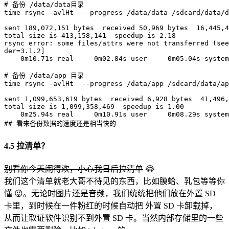
# 备份 /data/data目录
time
rsync
-avlHt
--progress
 /data/data /sdcard/data/d
sent 
189,072
,151 bytes  received 
50,969
 bytes  
16,445
,4
total size is 
413,158
,141  speedup is 
2.18
rsync
 error: some files/attrs were not transferred 
(
see
der
=
3.1
.2
]
    0m10.71s real     0m02.84s user     0m05.04s system

# 备份 /data/app 目录
time
rsync
-avlHt
--progress
 /data/app /sdcard/data/ap
sent 
1,099
,653,619 bytes  received 
6,928
 bytes  
41,496
,
total size is 
1,099
,358,469  speedup is 
1.00
## 看来备份数据的速度还是相当快的
4.5 拉清单？
别看你今天闹得欢，小心我日后拉清单
😂
我们这个清单就老大哥不待见的东西，比如膜蛤、乳包等等你
懂 😜。无论时图片还是音频，我们统统把他们放在外置 SD
卡里，到时候在一件粉红的时候自动把 外置 SD 卡卸载掉，
从而让取证软件识别不到外置 SD 卡。当然内部存储里的一些