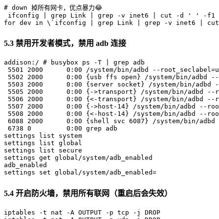
# down 掉所有网卡，优点暴力😂
ifconfig
|
grep
 Link 
|
grep
-v
 inet6 
|
cut
-d
' '
-f1
for
dev
in
\
`
ifconfig
|
grep
 Link 
|
grep
-v
 inet6 
|
cut
5.3 禁用开发者模式，禁用 adb 连接
addison:/ 
# busybox ps -T | grep adb
5501
2000
0
:00 /system/bin/adbd 
--root_seclabel
=
u
5502
2000
0
:00 
{
usb ffs open
}
 /system/bin/adbd 
--
5503
2000
0
:00 
{
server socket
}
 /system/bin/adbd 
-
5505
2000
0
:00 
{
-
>
transport
}
 /system/bin/adbd 
--r
5506
2000
0
:00 
{
<
-transport
}
 /system/bin/adbd 
--r
5507
2000
0
:00 
{
-
>
host-14
}
 /system/bin/adbd 
--roo
5508
2000
0
:00 
{
<
-host-14
}
 /system/bin/adbd 
--roo
6088
2000
0
:00 
{
shell svc 
6087
}
 /system/bin/adbd 
6738
0
0
:00 
grep
 adb

settings list system

settings list global

settings list secure

settings get global/system/adb_enabled

adb_enabled

settings 
set
 global/system/adb_enabled
=
5.4 开启防火墙，禁用所有联网（重启后会失效）
iptables -t nat -A OUTPUT -p tcp -j DROP
