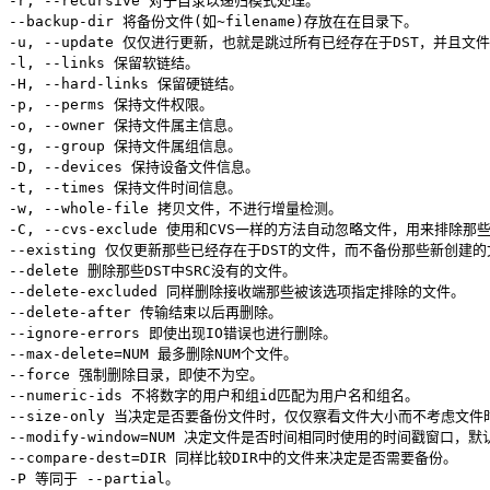
-r, 
--recursive
 对子目录以递归模式处理。

--backup-dir 将备份文件
(
如~filename
)
存放在在目录下。

-u, 
--update
 仅仅进行更新，也就是跳过所有已经存在于DST，并且文
-l, 
--links
 保留软链结。

-H, --hard-links 保留硬链结。

-p, 
--perms
 保持文件权限。

-o, 
--owner
 保持文件属主信息。

-g, 
--group
 保持文件属组信息。

-D, 
--devices
 保持设备文件信息。

-t, 
--times
 保持文件时间信息。

-w, --whole-file 拷贝文件，不进行增量检测。

--existing
--delete
 删除那些DST中SRC没有的文件。

--delete-excluded 同样删除接收端那些被该选项指定排除的文件。

--delete-after 传输结束以后再删除。

--ignore-errors 即使出现IO错误也进行删除。

--max-delete
=
--force
 强制删除目录，即使不为空。

--numeric-ids 不将数字的用户和组id匹配为用户名和组名。

--size-only 当决定是否要备份文件时，仅仅察看文件大小而不考虑文件时
--modify-window
=
NUM 决定文件是否时间相同时使用的时间戳窗口，默认
--compare-dest
=
-P