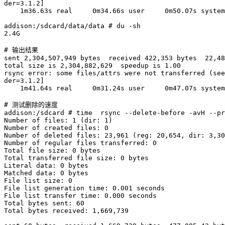
der
=
3.1
.2
]
    1m36.63s real     0m34.66s user     0m50.07s system

addison:/sdcard/data/data 
# du -sh
2
.4G

# 输出结果
sent 
2,304
,507,949 bytes  received 
422,353
 bytes  
22,48
total size is 
2,304
,882,629  speedup is 
1.00
rsync
 error: some files/attrs were not transferred 
(
see
der
=
3.1
.2
]
    1m41.64s real     0m31.24s user     0m47.07s system

# 测试删除的速度
addison:/sdcard 
# time  rsync --delete-before -avH --pr
Number of files: 
1
(
dir: 
1
)
Number of created files: 
0
Number of deleted files: 
23,961
(
reg: 
20,654
, dir: 
3,30
Number of regular files transferred: 
0
Total 
file
 size: 
0
 bytes

Total transferred 
file
 size: 
0
 bytes

Literal data: 
0
 bytes

Matched data: 
0
 bytes

File list size: 
0
File list generation time: 
0.001
 seconds

File list transfer time: 
0.000
 seconds

Total bytes sent: 
60
Total bytes received: 
1,669
,739
