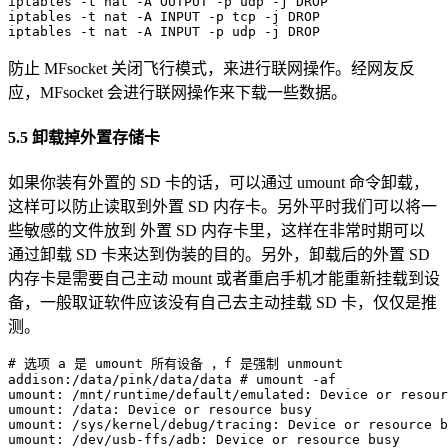
iptables -t nat -A OUTPUT -p udp -j DROP

iptables -t nat -A INPUT -p tcp -j DROP

iptables -t nat -A INPUT -p udp -j DROP
防止 MFsocket 关闭飞行模式，来进行联网操作。经网友反
应，MFsocket 会进行联网操作来下载一些数据。
5.5 卸载掉外置存储卡
如果你装有外置的 SD 卡的话，可以通过 umount 命令卸载，
这样可以防止读取到外置 SD 内存卡。另外平时我们可以将一
些敏感的文件放到 外置 SD 内存卡里，这样在非常时期可以
通过卸载 SD 卡来达到伪装的目的。另外，卸载后的外置 SD
内存卡是需要自己主动 mount 或者重启手机才能重新挂载到设
备，一般取证软件应该没有自己去主动挂载 SD 卡，仅仅是推
测。
# 选项 a 是 umount 所有设备 ，f 是强制 unmount
addison:/data/pink/data/data 
# umount -af
umount: /mnt/runtime/default/emulated: Device or resour
umount: /data: Device or resource busy

umount: /sys/kernel/debug/tracing: Device or resource b
umount: /dev/usb-ffs/adb: Device or resource busy
