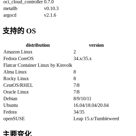
oci_cloud_controller
0.7.0
metallb
v0.10.3
argocd
v2.1.6
支持的 OS
distribution
version
Amazon Linux
2
Fedora CoreOS
34.x/35.x
Flatcar Container Linux by Kinvolk
Alma Linux
8
Rocky Linux
8
CentOS/RHEL
7/8
Oracle Linux
7/8
Debian
8/9/10/11
Ubuntu
16.04/18.04/20.04
Fedora
34/35
openSUSE
Leap 15.x/Tumbleweed
主要变化