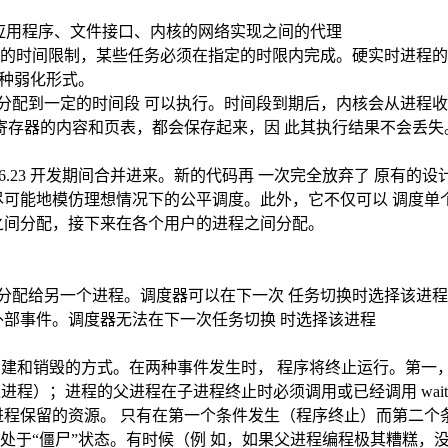
以看作应用程序、文件接口、内核的网络实现之间的代理
的时间限制，某些任务必须在指定的时限内完成。硬实时进程的
一种弱化形式。
ing)，各个进程都分配到一定的时间段 可以执行。时间段到期后，内核
 寄存器的内容和页表，都会保存起来，因 此其执行结果不会丢
er）在内核版本 2.6.23 开发期间合并进来。新的代码再 一次完全放
地模仿理想情况下的公平调度。此外，它不仅可以 调度单个进程，还能
之间分配，接下来在各个用户的进程之间分配。
PU 分配给另一个进程。调度器可以在下一次 任务切换时选择该进
个外部事件。调度器无法在下一次任务切换 时选择该进程
程创建和销毁的方式。在两种事件发生时， 程序将终止运行。第
地终止进程）；进程的父进程在子进程终止时必须调用或已经调用 wait4
程保留的资源。 只有在第一个条件发生（程序终止）而第二个条件不
于“僵尸”状态。有时候（例 如，如果父进程编程极其糟糕，没有