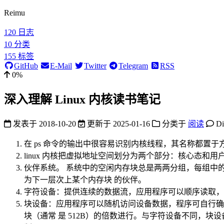
Reimu
120
日志
10
分类
155
标签
GitHub
E-Mail
Twitter
Telegram
RSS
0%
深入理解 Linux 内核读书笔记
发表于
2018-10-20
更新于
2025-01-16
分类于
阅读
D
在 ps 命令的输出中很容易识别内核线程，其名称都置于
linux 内核把虚拟地址空间划分为两个部分：核心态和用户
伙伴系统。 系统中的空闲内存块总是两两分组，每组中
为下一层次上某个内存块 的伙伴。
字符设备：提供连续的数据流，应用程序可以顺序读取，
块设备：应用程序可以随机访问设备数据，程序可自行确
块（通常 是 512B）的倍数进行。与字符设备不同，