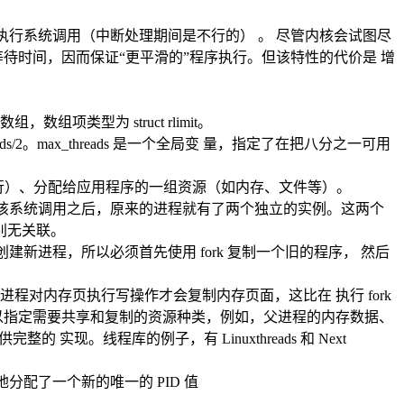
核心态执行系统调用（中断处理期间是不行的） 。 尽管内核会试图尽
待时间，因而保证“更平滑的”程序执行。但该特性的代价是 增
数组，数组项类型为 struct rlimit。
ads/2。max_threads 是一个全局变 量，指定了在把八分之一可用
运行）、分配给应用程序的一组资源（如内存、文件等）。
因此 该系统调用之后，原来的进程就有了两个独立的实例。这两个
别无关联。
不创建新进程，所以必须首先使用 fork 复制一个旧的程序， 然后
至新进程对内存页执行写操作才会复制内存页面，这比在 执行 fork
以指定需要共享和复制的资源种类，例如，父进程的内存数据、
现。线程库的例子，有 Linuxthreads 和 Next
地分配了一个新的唯一的 PID 值