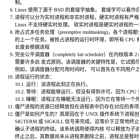
制。
Linux 使用了源于 BSD 的套接字抽象。 套接字可
进程可以分为实时进程和非实时进程，硬实时进程有严格
Linux 不支持硬实时处理。 软实时进程是硬实时进程的
抢占式多任务处理（preemptive multitask
的上一个任务。被抢占进程的运行时环境，即所有 CPU
长度会根据进程
完全公平调度器（completely fair schedul
需要许多启 发式原则。该调度器的关键特性是，它试图尽可能
例如，该调度器分配可用时间时， 可以首先在不同用户
进程运行的状态：
10.1. 运行：该进程此刻正在执行。
10.2. 等待：进程能够运行，但没有得到许可，因为 C
10.3. 睡眠：进程正在睡眠无法运行，因为它在等待一
僵尸进程的资源已经释放但在进程表中仍存在对应的表项
僵尸是如何产生的？其原因在于 UNIX 操作系统下进
SIGTERM 或 SIGKILL 信号来完成，这等价于正常
确认子进程的终结。该系统调用使得内核 可以释放为子进
终止之后，其数据尚未从进程表删除之前，进程总是暂时处