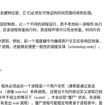
关键特征是，它 们必须在可保证的时间范围内得到处理。
会从进程收回控制权，让一个不同的进程运行，而不考虑前一进程所 执行
失。在该进程恢复执行时，其进程环境可以完全恢复。时间片的
弃了 原有的设计原则，例如，前一个调度器中为确保用户交互任务响应快速，
够处理更一般性的调度实体（scheduling entity）。
程。
一，程序必须由另一个进程或一个用户杀死（通常是通过发送
 （读做 wait for）系统调用。 这相当于向内核证实父进程已经
成立的情况下（wait4），才会出现“僵尸” 状态。在进程
发出 wait 调用），僵尸进程可能稳定地寄身于进程表中，直