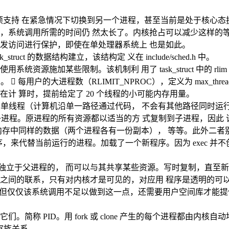
内核。 该选项支持 在紧急情况下切换到另一个进程，甚至当前是处于
，系统调用所需的时间仍 然太长了。内核抢占可以减少这样的等
发访问进行保护，即使在单处理器系统上 也是如此。
uct 的数据结构建立，该结构定 义在 include/sched.h 中。
进程使用系统资源施加某些限制。该机制利 用了 task_struct 中的 rlim 
。  每用户的大进程数（RLIMIT_NPROC），定义为 max_thre
计 算时，提前给定了 20 个线程的小可能内存用量。
序、单线程（计算机沿单一路径通过代码， 不会有其他路径同时
本称之为子进程。原进程的所有资源都以适当的方 式复制到子进程，
内存中同样的数据（两个进程各有一份副本）， 等等。此外二者
用程序，来代替当前运行的进程。加载了一个新程序。因为 exec 并
，但新进程不是独立于父进程的， 而可以与其共享某些资源。写时复制，直
之间的联系，只有对内核才是可见的，对应用 程序是透明的可
但仅仅该系统调用不足以做到这一点，还需要用户空间库才能提供完整的 实
称 PID。用 fork 或 clone 产生的每个进程都由内核自动
程家族关系