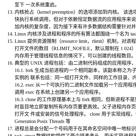
至下 一次系统重启。
内核抢占（kernel preemption）的选项添加到
快执行系统调用，但对于依赖恒定数据流的应用程序来说
加内核的复杂度，因为接下来有许多数据结构需要针对并
Linux 内核涉及进程和程序的所有算法都围绕一个名为 task_str
Linux 提供资源限制（resource limit，rlimit）机制，对
打开文件的数目（RLIMIT_NOFILE，默认限制在 1 024）
内存用于管理线程信息的情况下，可以创建的线程数目。在
典型的 UNIX 进程包括：由二进制代码组成的应用程
16.1. fork 生成当前进程的一个相同副本，该副
实例的 联系包括：同一组打开文件、同样的工作目录、
16.2. exec 从一个可执行的二进制文件加载另一个应
调用 exec 在系统上创建另一个应用程序。
16.3. clone 的工作原理基本上与 fork 相同
时盲目地立即复制所有内存页要更高效。父子进程内存页
打开文 件或安装的信号处理程序。 clone 用于实现线程，
Generation Posix Threads 等
进程总是会分配一个号码用于在其命名空间中唯一地标识它们。简
task_struct 数据结构提供了两个链表表头，用于实现进