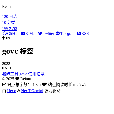
Reimu
120
日志
10
分类
155
标签
GitHub
E-Mail
Twitter
Telegram
RSS
0%
govc
标签
2022
03-31
搬砖工具 govc 使用记录
©
2025
Reimu
站点总字数：
1.8m
站点阅读时长 ≈
26:45
由
Hexo
&
NexT.Gemini
强力驱动