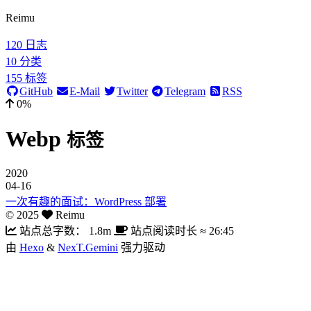
Reimu
120
日志
10
分类
155
标签
GitHub
E-Mail
Twitter
Telegram
RSS
0%
Webp
标签
2020
04-16
一次有趣的面试：WordPress 部署
©
2025
Reimu
站点总字数：
1.8m
站点阅读时长 ≈
26:45
由
Hexo
&
NexT.Gemini
强力驱动