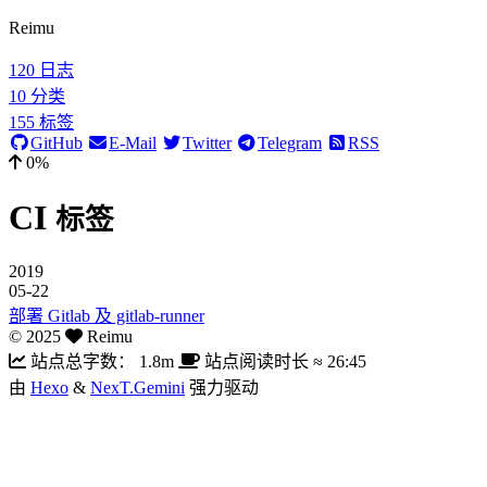
Reimu
120
日志
10
分类
155
标签
GitHub
E-Mail
Twitter
Telegram
RSS
0%
CI
标签
2019
05-22
部署 Gitlab 及 gitlab-runner
©
2025
Reimu
站点总字数：
1.8m
站点阅读时长 ≈
26:45
由
Hexo
&
NexT.Gemini
强力驱动