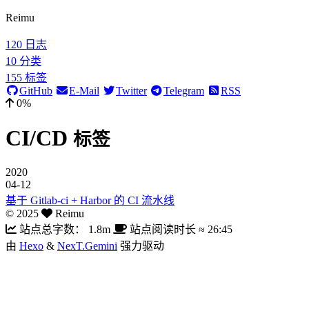
Reimu
120
日志
10
分类
155
标签
GitHub
E-Mail
Twitter
Telegram
RSS
0%
CI/CD
标签
2020
04-12
基于 Gitlab-ci + Harbor 的 CI 流水线
©
2025
Reimu
站点总字数：
1.8m
站点阅读时长 ≈
26:45
由
Hexo
&
NexT.Gemini
强力驱动