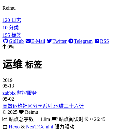
Reimu
120
日志
10
分类
155
标签
GitHub
E-Mail
Twitter
Telegram
RSS
0%
运维
标签
2019
05-13
zabbix 监控服务
05-02
高效运维社区分享系列.运维三十六计
©
2025
Reimu
站点总字数：
1.8m
站点阅读时长 ≈
26:45
由
Hexo
&
NexT.Gemini
强力驱动