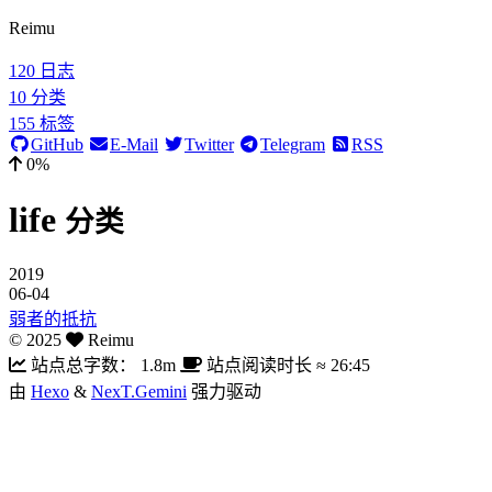
Reimu
120
日志
10
分类
155
标签
GitHub
E-Mail
Twitter
Telegram
RSS
0%
life
分类
2019
06-04
弱者的抵抗
©
2025
Reimu
站点总字数：
1.8m
站点阅读时长 ≈
26:45
由
Hexo
&
NexT.Gemini
强力驱动